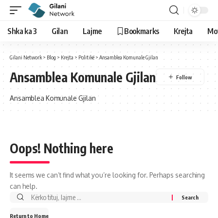
Shka ka 3
Gilan
Lajme
Bookmarks
Krejta
Mo
Gilani Network
>
Blog
>
Krejta
>
Politikë
>
Ansamblea Komunale Gjilan
Ansamblea Komunale Gjilan
Ansamblea Komunale Gjilan
Oops! Nothing here
It seems we can’t find what you’re looking for. Perhaps searching
can help.
Return to Home