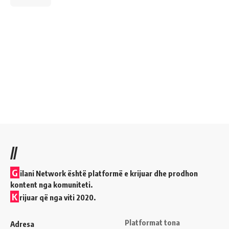
//
G
ilani Network është platformë e krijuar dhe prodhon
kontent nga komuniteti.
K
rijuar që nga viti 2020.
Platformat tona
Adresa