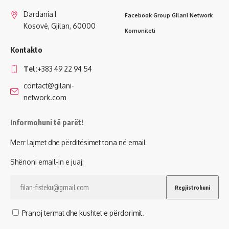
Dardania I
Facebook Group Gilani Network
Kosovë, Gjilan, 60000
Komuniteti
Kontakto
Tel:
+383 49 22 94 54
contact@gilani-
network.com
Informohuni të parët!
Merr lajmet dhe përditësimet tona në email
Shënoni email-in e juaj:
Pranoj termat dhe kushtet e përdorimit.