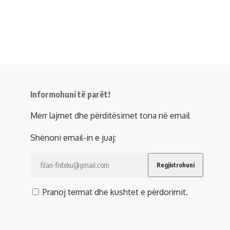
Informohuni të parët!
Merr lajmet dhe përditësimet tona në email
Shënoni email-in e juaj:
Pranoj termat dhe kushtet e përdorimit.