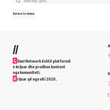
Return to Home
//
A
G
ilani Network është platformë
e krijuar dhe prodhon kontent
nga komuniteti.
K
K
rijuar që nga viti 2020.