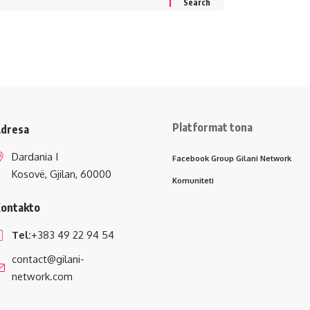
Platformat tona
dresa
Dardania I
Facebook Group Gilani Network
Kosovë, Gjilan, 60000
Komuniteti
ontakto
Tel:
+383 49 22 94 54
contact@gilani-
network.com