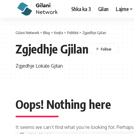
Shka ka 3
Gilan
Lajme
Gilani Network
>
Blog
>
Krejta
>
Politikë
>
Zgjedhje Gjilan
Zgjedhje Gjilan
Zgjedhje Lokale Gjilan
Oops! Nothing here
It seems we can’t find what you’re looking for. Perhaps