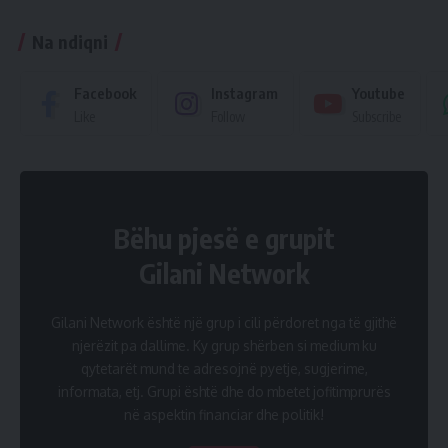
Na ndiqni
Facebook
Instagram
Youtube
Like
Follow
Subscribe
Bëhu pjesë e grupit
Gilani Network
Gilani Network është një grup i cili përdoret nga të gjithë
njerëzit pa dallime. Ky grup shërben si medium ku
qytetarët mund te adresojnë pyetje, sugjerime,
informata, etj. Grupi është dhe do mbetet jofitimprurës
në aspektin financiar dhe politik!