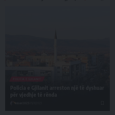
POLICIA E GJILANIT
Policia e Gjilanit arreston një të dyshuar
për vjedhje të rënda
ensar2025
05/31/2025