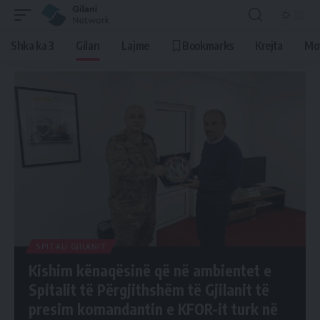
Shka ka 3
Gilan
Lajme
Bookmarks
Krejta
Mo
SPITALI GJILANIT
Kishim kënaqësinë që në ambientet e
Spitalit të Përgjithshëm të Gjilanit të
presim komandantin e KFOR-it turk në