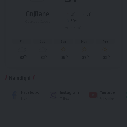
Gnjilane
°
°
31
_
31
30%
Overcast Clouds
4 km/h
Fri
Sat
Sun
Mon
Tue
°C
°C
°C
°C
°C
32
32
35
37
38
Na ndiqni
Facebook
Instagram
Youtube
Like
Follow
Subscribe