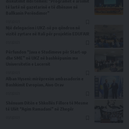
diskutimit mbi temën: “Programet e arsimit
të lartë në gazetarinë e të dhënave në
Ballkanin Perëndimor”
05/13/2025
Një delegacion i UKZ-së po qëndron në
vizitë zyrtare në Itali për projektin EDUFAIR
05/13/2025
Përfundon “Java e Studimeve për Start-up
dhe SME” në UKZ në bashkëpunim me
Universitetin e Lucernit
05/13/2025
Alban Hyseni: mirëpresim ambasadorin e
Bashkimit Evropian, Aivo Orav
05/13/2025
Shënuam Ditën e Shkollës Fillore të Mesme
të Ulët “Agim Ramadani” në Zhegër
05/13/2025