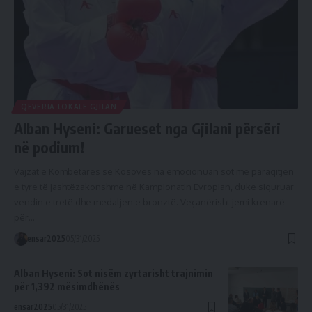
QEVERIA LOKALE GJILAN
Alban Hyseni: Garueset nga Gjilani përsëri
në podium!
Vajzat e Kombëtares së Kosovës na emocionuan sot me paraqitjen
e tyre të jashtëzakonshme në Kampionatin Evropian, duke siguruar
vendin e tretë dhe medaljen e bronztë. Veçanërisht jemi krenarë
për…
ensar2025
05/31/2025
Alban Hyseni: Sot nisëm zyrtarisht trajnimin
për 1,392 mësimdhënës
ensar2025
05/31/2025