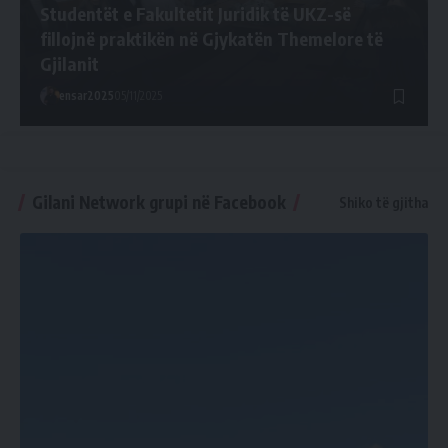
Studentët e Fakultetit Juridik të UKZ-së
fillojnë praktikën në Gjykatën Themelore të
Gjilanit
ensar2025
05/11/2025
Gilani Network grupi në Facebook
Shiko të gjitha