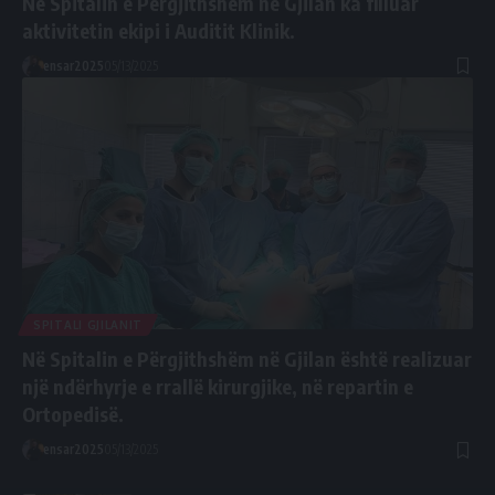
Në Spitalin e Përgjithshëm në Gjilan ka filluar
aktivitetin ekipi i Auditit Klinik.
ensar2025
05/13/2025
SPITALI GJILANIT
Në Spitalin e Përgjithshëm në Gjilan është realizuar
një ndërhyrje e rrallë kirurgjike, në repartin e
Ortopedisë.
ensar2025
05/13/2025