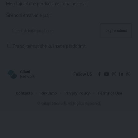
Merr lajmet dhe përditësimet tona në email
Shënoni email-in e juaj:
Pranoj termat dhe kushtet e përdorimit.
Follow US
Kontakto
Reklamo
Privacy Policy
Terms of Use
© Gilani Network. All Rights Reserved.