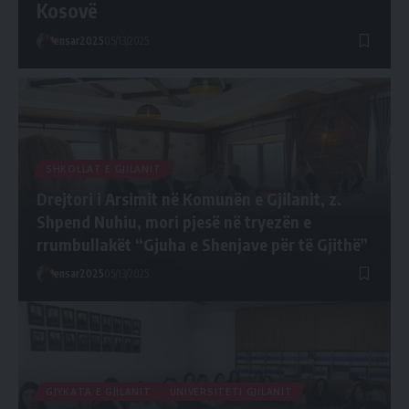
Kosovë
ensar2025
05/13/2025
SHKOLLAT E GJILANIT
Drejtori i Arsimit në Komunën e Gjilanit, z.
Shpend Nuhiu, mori pjesë në tryezën e
rrumbullakët “Gjuha e Shenjave për të Gjithë”
ensar2025
05/13/2025
GJYKATA E GJILANIT
UNIVERSITETI GJILANIT