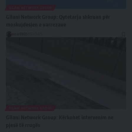
GILANI NETWORK GROUP
Gilani Network Group: Qytetarja shkruan për
moskujdesjen e varrezave
ensar2025
05/31/2025
GILANI NETWORK GROUP
Gilani Network Group: Kërkohet intervenim ne
pjesë të rrugës