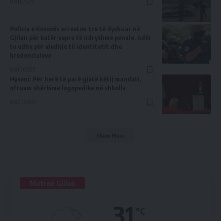
05/11/2025
Policia e Kosovës arreston tre të dyshuar në
Gjilan për katër vepra të ndryshme penale, ndër
to edhe për vjedhje të identitetit dhe
kredencialeve
05/10/2025
Hyseni: Për herë të parë gjatë këtij mandati,
ofruam shërbime logopedike në shkolla
05/09/2025
Show More
Moti në Gjilan
31
°C