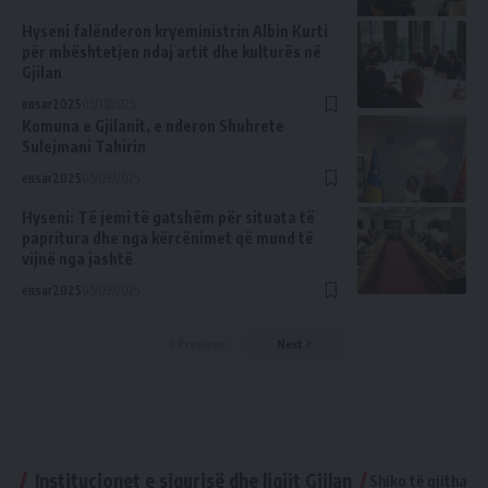
Hyseni falënderon kryeministrin Albin Kurti
për mbështetjen ndaj artit dhe kulturës në
Gjilan
ensar2025
05/13/2025
Komuna e Gjilanit, e nderon Shuhrete
Sulejmani Tahirin
ensar2025
05/09/2025
Hyseni: Të jemi të gatshëm për situata të
papritura dhe nga kërcënimet që mund të
vijnë nga jashtë
ensar2025
05/09/2025
Previous
Next
Institucionet e sigurisë dhe ligjit Gjilan
Shiko të gjitha