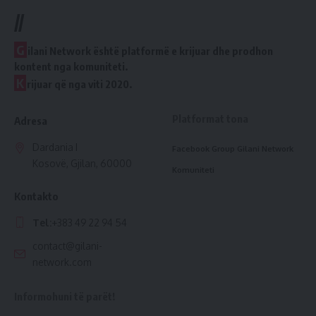
//
G
ilani Network është platformë e krijuar dhe prodhon
kontent nga komuniteti.
K
rijuar që nga viti 2020.
Platformat tona
Adresa
Dardania I
Facebook Group Gilani Network
Kosovë, Gjilan, 60000
Komuniteti
Kontakto
Tel:
+383 49 22 94 54
contact@gilani-
network.com
Informohuni të parët!