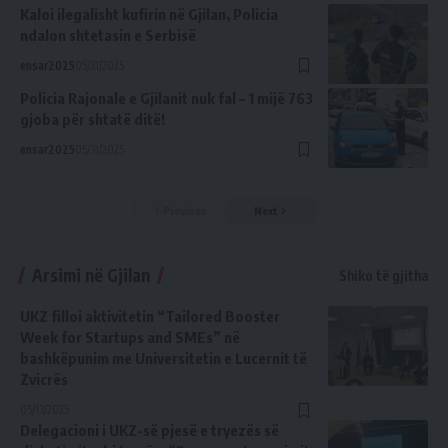
Kaloi ilegalisht kufirin në Gjilan, Policia
ndalon shtetasin e Serbisë
ensar2025
05/31/2025
Policia Rajonale e Gjilanit nuk fal – 1 mijë 763
gjoba për shtatë ditë!
ensar2025
05/31/2025
Previous
Next
Arsimi në Gjilan
Shiko të gjitha
UKZ filloi aktivitetin “Tailored Booster
Week for Startups and SMEs” në
bashkëpunim me Universitetin e Lucernit të
Zvicrës
05/13/2025
Delegacioni i UKZ-së pjesë e tryezës së