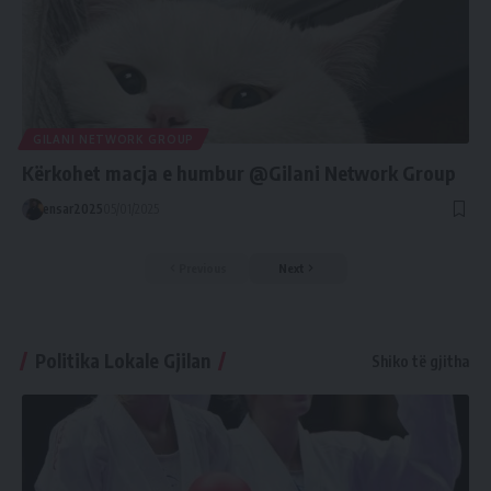
GILANI NETWORK GROUP
Kërkohet macja e humbur @Gilani Network Group
ensar2025
05/01/2025
Previous
Next
Politika Lokale Gjilan
Shiko të gjitha