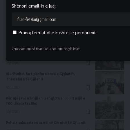
Mirëpritën për t’i uruar për suksesin e
Shënoni email-in e juaj:
jashtëzakonshëm Ilda Nuhiu
05/13/2025
Alban Hyseni vjen me lajm fantastik
Pranoj termat dhe kushtet e përdorimit.
05/13/2025
Zero spam, mund të anuloni abonimin në çdo kohë.
Fillojnë punën Noterët e ri për Gjilan, Viti dhe
Kamenicë
05/11/2025
Vlerësohet lart përformanca e Gjykatës
Themelore të Gjilanit
05/11/2025
Për një javë në Gjilan u shqiptuan mbi 1 mijë e
700 tiketa trafiku
05/11/2025
Policia sekuestron armë në Cërnicë të Gjilanit