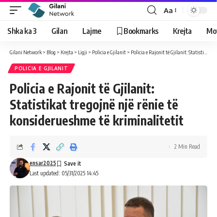
Aa
Shka ka 3
Gilan
Lajme
Bookmarks
Krejta
Mo
Gilani Network
>
Blog
>
Krejta
>
Ligji
>
Policia e Gjilanit
>
Policia e Rajonit të Gjilanit: Statistikat tregojnë një rënie të konsiderueshme të kriminalitetit
POLICIA E GJILANIT
Policia e Rajonit të Gjilanit:
Statistikat tregojnë një rënie të
konsiderueshme të kriminalitetit
2 Min Read
ensar2025
Last updated: 05/31/2025 14:45