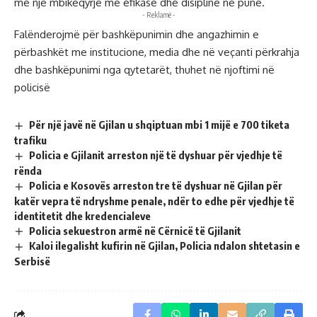
me një mbikëqyrje më efikase dhe disiplinë në punë.
- Reklamë -
Falënderojmë për bashkëpunimin dhe angazhimin e
përbashkët me institucione, media dhe në veçanti përkrahja
dhe bashkëpunimi nga qytetarët, thuhet në njoftimi në
policisë
Për një javë në Gjilan u shqiptuan mbi 1 mijë e 700 tiketa
trafiku
Policia e Gjilanit arreston një të dyshuar për vjedhje të
rënda
Policia e Kosovës arreston tre të dyshuar në Gjilan për
katër vepra të ndryshme penale, ndër to edhe për vjedhje të
identitetit dhe kredencialeve
Policia sekuestron armë në Cërnicë të Gjilanit
Kaloi ilegalisht kufirin në Gjilan, Policia ndalon shtetasin e
Serbisë