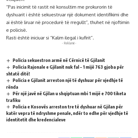
“Pas inicimit të rastit në konsultim me prokurorin të
dyshuarit i është sekuestruar një dokument identifikimi dhe
ai është liruar në procedurë të rregullt”, thuhet në njoftimin
e policisë.
Rasti është iniciuar si “Kalim ilegal i kufirit”.
- Reklamë -
Policia sekuestron armë në Cërnicë të Gjilanit
Policia Rajonale e Gjilanit nuk fal – 1 mijë 763 gjoba për
shtatë ditë!
Policia e Gjilanit arreston një të dyshuar për vjedhje të
rënda
Për një javë në Gjilan u shqiptuan mbi 1 mijë e 700 tiketa
trafiku
Policia e Kosovës arreston tre të dyshuar në Gjilan për
katër vepra të ndryshme penale, ndër to edhe për vjedhje të
identitetit dhe kredencialeve