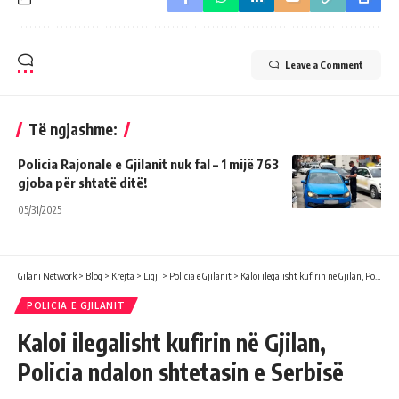
Leave a Comment
Të ngjashme:
Policia Rajonale e Gjilanit nuk fal – 1 mijë 763
gjoba për shtatë ditë!
05/31/2025
Gilani Network
>
Blog
>
Krejta
>
Ligji
>
Policia e Gjilanit
>
Kaloi ilegalisht kufirin në Gjilan, Policia ndalon shtetasin e Serbisë
POLICIA E GJILANIT
Kaloi ilegalisht kufirin në Gjilan,
Policia ndalon shtetasin e Serbisë