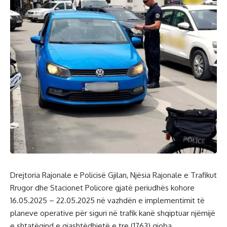
Drejtoria Rajonale e Policisë Gjilan, Njësia Rajonale e Trafikut
Rrugor dhe Stacionet Policore gjatë periudhës kohore
16.05.2025 – 22.05.2025 në vazhdën e implementimit të
planeve operative për siguri në trafik kanë shqiptuar njëmijë
e shtatëqind e gjashtëdhjetë e tre (1763) gjoba.