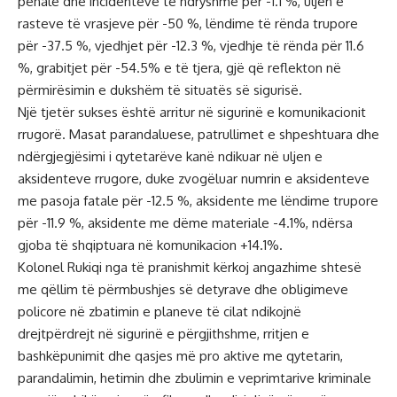
penale dhe incidenteve të ndryshme për -1.1 %, uljen e
rasteve të vrasjeve për -50 %, lëndime të rënda trupore
për -37.5 %, vjedhjet për -12.3 %, vjedhje të rënda për 11.6
%, grabitjet për -54.5% e të tjera, gjë që reflekton në
përmirësimin e dukshëm të situatës së sigurisë.
Një tjetër sukses është arritur në sigurinë e komunikacionit
rrugorë. Masat parandaluese, patrullimet e shpeshtuara dhe
ndërgjegjësimi i qytetarëve kanë ndikuar në uljen e
aksidenteve rrugore, duke zvogëluar numrin e aksidenteve
me pasoja fatale për -12.5 %, aksidente me lëndime trupore
për -11.9 %, aksidente me dëme materiale -4.1%, ndërsa
gjoba të shqiptuara në komunikacion +14.1%.
Kolonel Rukiqi nga të pranishmit kërkoj angazhime shtesë
me qëllim të përmbushjes së detyrave dhe obligimeve
policore në zbatimin e planeve të cilat ndikojnë
drejtpërdrejt në sigurinë e përgjithshme, rritjen e
bashkëpunimit dhe qasjes më pro aktive me qytetarin,
parandalimin, hetimin dhe zbulimin e veprimtarive kriminale