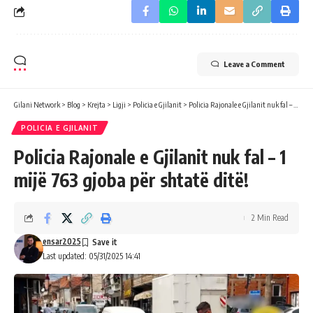
Leave a Comment
Gilani Network
>
Blog
>
Krejta
>
Ligji
>
Policia e Gjilanit
>
Policia Rajonale e Gjilanit nuk fal – 1 mijë 763 gjoba për shtatë ditë!
POLICIA E GJILANIT
Policia Rajonale e Gjilanit nuk fal – 1
mijë 763 gjoba për shtatë ditë!
2 Min Read
ensar2025
Last updated: 05/31/2025 14:41