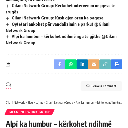
Gilani Network Group: Kërkohet intervenim ne pjesë të
rrugës
Gilani Network Group: Kush gjen oren ka pagese
Qytetari ankohet për vandalizimin e parkut @Gilani
Network Group
Alpi ka humbur – kërkohet ndihmë nga të gjithë @Gilani
Network Group
Leave a Comment
Gilani Network
>
Blog
>
Lajme
>
Gilani Network Group
>
Alpi ka humbur – kërkohet ndihmë nga të gjithë @Gilani Network Group
GILANI NETWORK GROUP
Alpi ka humbur – kërkohet ndihmë