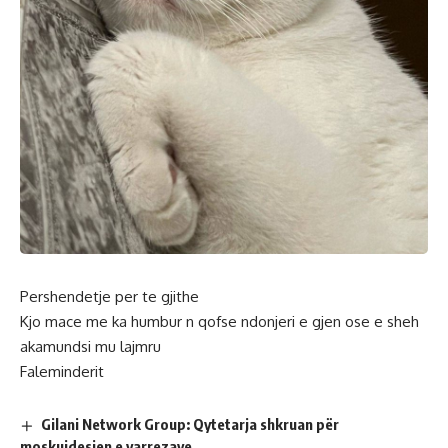
Pershendetje per te gjithe
Kjo mace me ka humbur n qofse ndonjeri e gjen ose e sheh
akamundsi mu lajmru
Faleminderit
Gilani Network Group: Qytetarja shkruan për
moskujdesjen e varrezave