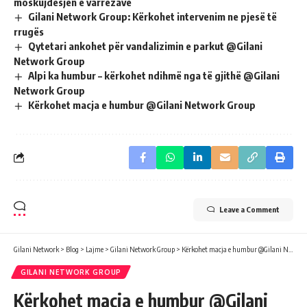
moskujdesjen e varrezave
Gilani Network Group: Kërkohet intervenim ne pjesë të
rrugës
Qytetari ankohet për vandalizimin e parkut @Gilani
Network Group
Alpi ka humbur – kërkohet ndihmë nga të gjithë @Gilani
Network Group
Kërkohet macja e humbur @Gilani Network Group
Leave a Comment
Gilani Network
>
Blog
>
Lajme
>
Gilani Network Group
>
Kërkohet macja e humbur @Gilani Network Group
GILANI NETWORK GROUP
Kërkohet macja e humbur @Gilani