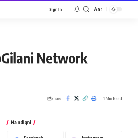
Aa
Sign In
@Gilani Network
1 Min Read
Share
Na ndiqni