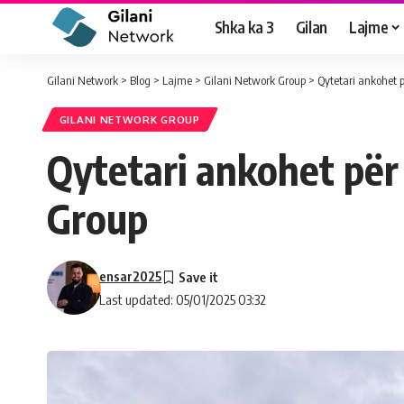
Shka ka 3
Gilan
Lajme
Gilani Network
>
Blog
>
Lajme
>
Gilani Network Group
>
Qytetari ankohet 
GILANI NETWORK GROUP
Qytetari ankohet për
Group
ensar2025
Last updated: 05/01/2025 03:32