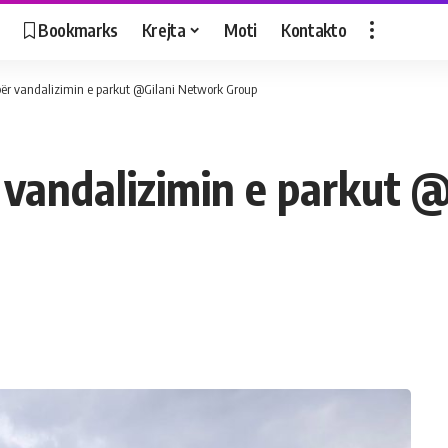
Bookmarks
Krejta
Moti
Kontakto
për vandalizimin e parkut @Gilani Network Group
 vandalizimin e parkut 