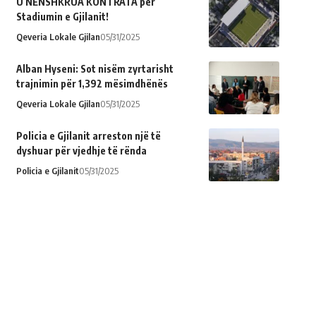
U NËNSHKRUA KONTRATA për
Stadiumin e Gjilanit!
Qeveria Lokale Gjilan
05/31/2025
Alban Hyseni: Sot nisëm zyrtarisht
trajnimin për 1,392 mësimdhënës
Qeveria Lokale Gjilan
05/31/2025
Policia e Gjilanit arreston një të
dyshuar për vjedhje të rënda
Policia e Gjilanit
05/31/2025