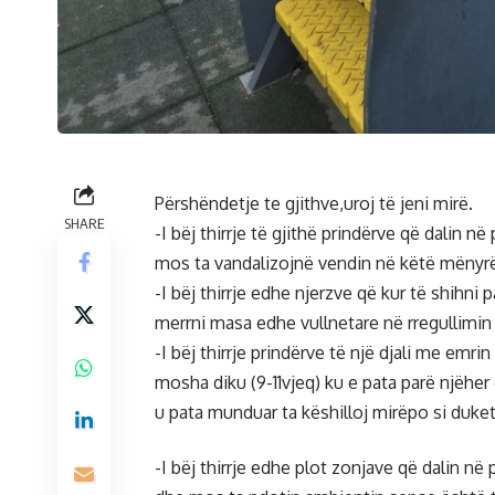
Përshëndetje te gjithve,uroj të jeni mirë.
SHARE
-I bëj thirrje të gjithë prindërve që dalin n
mos ta vandalizojnë vendin në këtë mënyr
-I bëj thirrje edhe njerzve që kur të shihni
merrni masa edhe vullnetare në rregullimin
-I bëj thirrje prindërve të një djali me em
mosha diku (9-11vjeq) ku e pata parë njëher
u pata munduar ta këshilloj mirëpo si duket
-I bëj thirrje edhe plot zonjave që dalin në