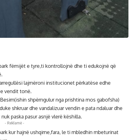
ë park fëmijët e tyre,ti kontrollojnë dhe ti edukojnë që
ë.
 parregullësi lajmëroni institucionet përkatëse edhe
 e vendit tonë.
rin Besim(ishin shpërngulur nga prishtina mos gabofsha)
 duke shkruar dhe vandalizuar vendin e pata ndaluar dhe
 nuk paska pasur asnjë vlerë këshilla.
- Reklamë -
 park kur hajnë ushqime,fara, le ti mbledhin mbeturinat