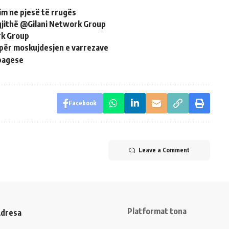
im ne pjesë të rrugës
 gjithë @Gilani Network Group
rk Group
 për moskujdesjen e varrezave
 pagese
Facebook
Leave a Comment
Platformat tona
dresa