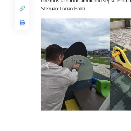
dhe mos ta ndotin ambientin sepse është t
Shkruan: Lorian Haliti