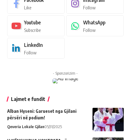
Facebook
Instagram
Like
Follow
Youtube
WhatsApp
Subscribe
Follow
LinkedIn
Follow
- Sponzorizim -
Lajmet e fundit
Alban Hyseni: Garueset nga Gjilani
përsëri në podium!
Qeveria Lokale Gjilan
05/31/2025