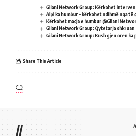
Gilani Network Group: Kërkohet interven
Alpi ka humbur – kërkohet ndihmë nga të
Kërkohet macja e humbur @Gilani Netwo
Gilani Network Group: Qytetarja shkruan
Gilani Network Group: Kush gjen oren ka
Share This Article
//
A