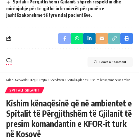
Spitali i Përgjithshëm i Gjilanit, shpreh respektin dhe
mirënjohje për të gjithë infermierët për punën e
jashtëzakonshme të tyre ndaj pacientëve.
Leave a Comment
Gilani Network
>
Blog
>
Krejta
>
Shëndetësi
>
Spitali Gjilanit
>
Kishim kënaqësinë që në ambientet e Spitalit të Përgjithshëm të Gjilanit të presim komandantin e KFOR-it turk në Kosovë
SPITALI GJILANIT
Kishim kënaqësinë që në ambientet e
Spitalit të Përgjithshëm të Gjilanit të
presim komandantin e KFOR-it turk
në Kosovë