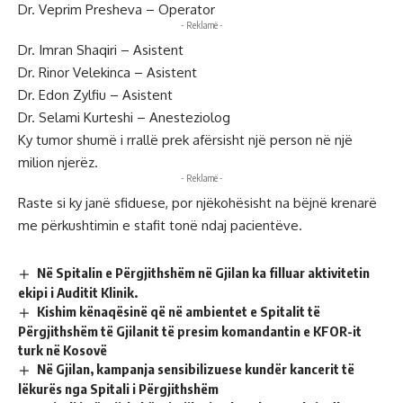
Dr. Veprim Presheva – Operator
- Reklamë -
Dr. Imran Shaqiri – Asistent
Dr. Rinor Velekinca – Asistent
Dr. Edon Zylfiu – Asistent
Dr. Selami Kurteshi – Anesteziolog
Ky tumor shumë i rrallë prek afërsisht një person në një
milion njerëz.
- Reklamë -
Raste si ky janë sfiduese, por njëkohësisht na bëjnë krenarë
me përkushtimin e stafit tonë ndaj pacientëve.
Në Spitalin e Përgjithshëm në Gjilan ka filluar aktivitetin
ekipi i Auditit Klinik.
Kishim kënaqësinë që në ambientet e Spitalit të
Përgjithshëm të Gjilanit të presim komandantin e KFOR-it
turk në Kosovë
Në Gjilan, kampanja sensibilizuese kundër kancerit të
lëkurës nga Spitali i Përgjithshëm