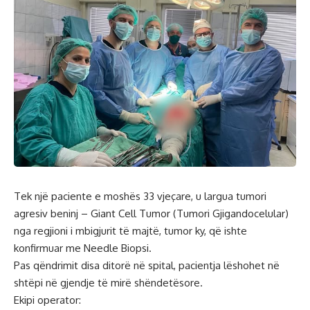
Tek një paciente e moshës 33 vjeçare, u largua tumori
agresiv beninj – Giant Cell Tumor (Tumori Gjigandocelular)
nga regjioni i mbigjurit të majtë, tumor ky, që ishte
konfirmuar me Needle Biopsi.
Pas qëndrimit disa ditorë në spital, pacientja lëshohet në
shtëpi në gjendje të mirë shëndetësore.
Ekipi operator: