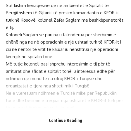
Sot kishim kënaqësinë që në ambientet e Spitalit të
Përgjithshëm të Gjilanit të presim komandantin e KFOR-it
turk në Kosovë, kolonel Zafer Saglam me bashkëpunetorët
e
tij.
Koloneli Saglam së pari na u falenderua për shërbimin e
dhënë nga ne në operacionin e një ushtari turk të KFOR-it i
cili në nëntor të vitit të kaluar iu nënshtrua një operacioni
kirurgjik në spitalin tonë.
Më tutje koloneli pasi shprehu interesimin e tij për të
arriturat dhe sfidat e spitalit tonë, u interesua edhe për
ndihmën që mund të na ofroj KFOR-i Turqisë dhe
organizatat e tjera nga shteti mik i Turqisë.
Ne e vleresuam ndihmen e Turqisë mike për Republikën
tonë dhe besimin e treguar nga ushtarët e KFOR-it turk për
të marrë shërbime në spitalin tonë.
- Reklamë -
Continue Reading
Me një dhuratë modeste por shume domethënëse për ne, u
ndamë me pajtimin për bashkëpunim të metejmë në mes të