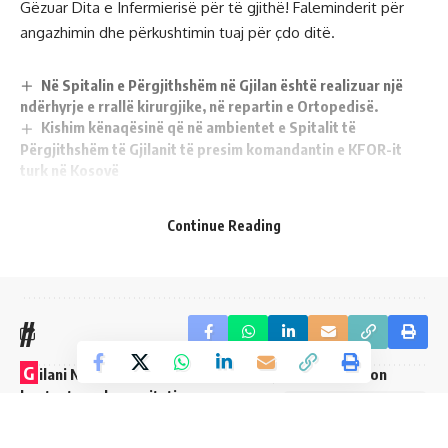
Gëzuar Dita e Infermierisë për të gjithë! Faleminderit për
angazhimin dhe përkushtimin tuaj për çdo ditë.
Në Spitalin e Përgjithshëm në Gjilan është realizuar një
ndërhyrje e rrallë kirurgjike, në repartin e Ortopedisë.
Kishim kënaqësinë që në ambientet e Spitalit të
Përgjithshëm të Gjilanit të presim komandantin e KFOR-it
turk në Kosovë
Në Gjilan, kampanja sensibilizuese kundër kancerit të
lëkurës nga Spitali i Përgjithshëm
Continue Reading
Në Spitalin e Përgjithshëm në Gjilan ka filluar aktivitetin
ekipi i Auditit Klinik.
//
G
ilani Network është platformë e krijuar dhe prodhon
kontent nga komuniteti.
Leave a Comment
K
rijuar që nga viti 2020.