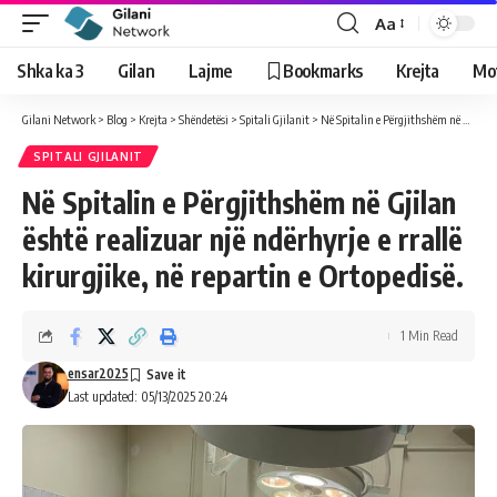
Aa
Shka ka 3
Gilan
Lajme
Bookmarks
Krejta
Mo
Gilani Network
>
Blog
>
Krejta
>
Shëndetësi
>
Spitali Gjilanit
>
Në Spitalin e Përgjithshëm në Gjilan është realizuar një ndërhyrje e rrallë kirurgjike, në repartin e Ortopedisë.
SPITALI GJILANIT
Në Spitalin e Përgjithshëm në Gjilan
është realizuar një ndërhyrje e rrallë
kirurgjike, në repartin e Ortopedisë.
1 Min Read
ensar2025
Last updated: 05/13/2025 20:24