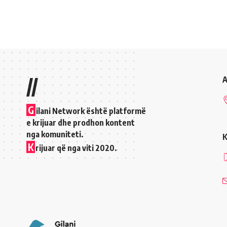
//
A
G
ilani Network është platformë
e krijuar dhe prodhon kontent
nga komuniteti.
K
K
rijuar që nga viti 2020.