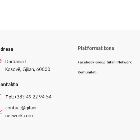
Platformat tona
dresa
Dardania I
Facebook Group Gilani Network
Kosovë, Gjilan, 60000
Komuniteti
ontakto
Tel:
+383 49 22 94 54
contact@gilani-
network.com