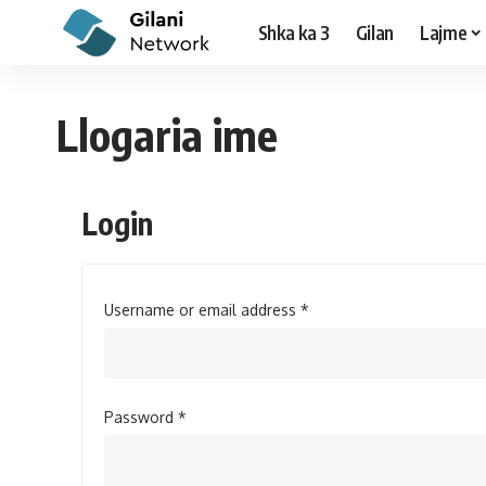
Shka ka 3
Gilan
Lajme
Llogaria ime
Login
Username or email address
*
Password
*