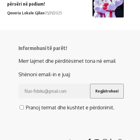
përsëri në podium!
Qeveria Lokale Gjilan
05/31/2025
Informohuni të parët!
Merr lajmet dhe përditësimet tona në email
Shënoni email-in e juaj:
Pranoj termat dhe kushtet e përdorimit.