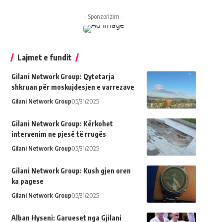
- Sponzorizim -
Lajmet e fundit
Gilani Network Group: Qytetarja
shkruan për moskujdesjen e varrezave
Gilani Network Group
05/31/2025
Gilani Network Group: Kërkohet
intervenim ne pjesë të rrugës
Gilani Network Group
05/31/2025
Gilani Network Group: Kush gjen oren
ka pagese
Gilani Network Group
05/31/2025
Alban Hyseni: Garueset nga Gjilani