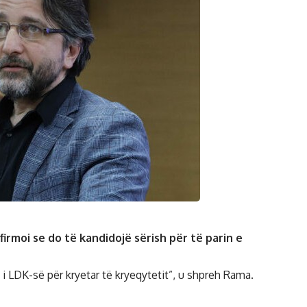
firmoi se do të kandidojë sërish për të parin e
 i LDK-së për kryetar të kryeqytetit”, u shpreh Rama.