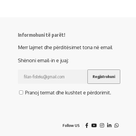
Informohuni të parët!
Merr lajmet dhe përditësimet tona në email
Shënoni email-in e juaj:
Pranoj termat dhe kushtet e përdorimit.
Follow US