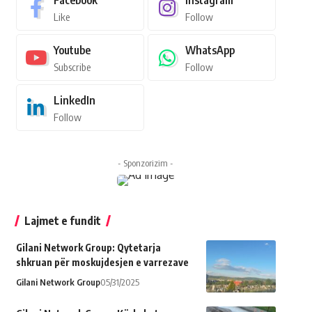
Facebook
Instagram
Like
Follow
Youtube
WhatsApp
Subscribe
Follow
LinkedIn
Follow
- Sponzorizim -
Lajmet e fundit
Gilani Network Group: Qytetarja
shkruan për moskujdesjen e varrezave
Gilani Network Group
05/31/2025