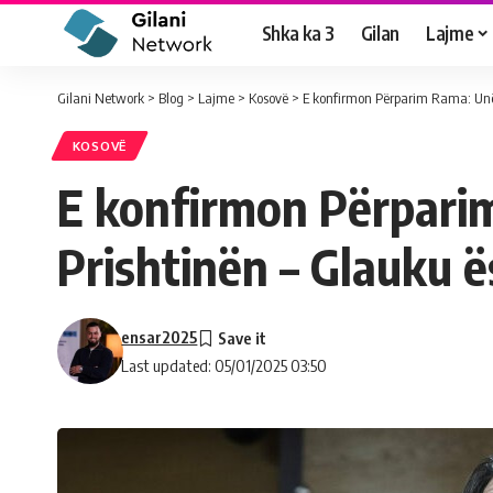
Shka ka 3
Gilan
Lajme
Gilani Network
>
Blog
>
Lajme
>
Kosovë
>
E konfirmon Përparim Rama: Unë d
KOSOVË
E konfirmon Përparim
Prishtinën – Glauku ës
ensar2025
Last updated: 05/01/2025 03:50