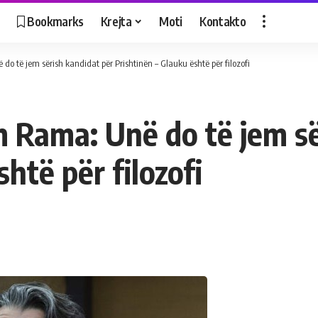
Bookmarks
Krejta
Moti
Kontakto
o të jem sërish kandidat për Prishtinën – Glauku është për filozofi
 Rama: Unë do të jem së
htë për filozofi