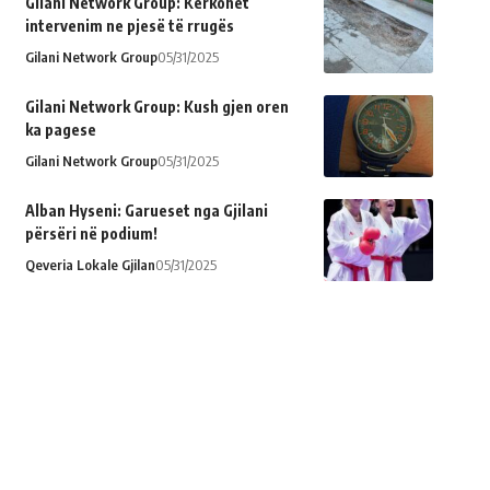
Gilani Network Group: Kërkohet
intervenim ne pjesë të rrugës
Gilani Network Group
05/31/2025
Gilani Network Group: Kush gjen oren
ka pagese
Gilani Network Group
05/31/2025
Alban Hyseni: Garueset nga Gjilani
përsëri në podium!
Qeveria Lokale Gjilan
05/31/2025