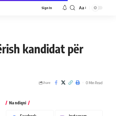
Aa
Sign In
rish kandidat për
0 Min Read
Share
Na ndiqni