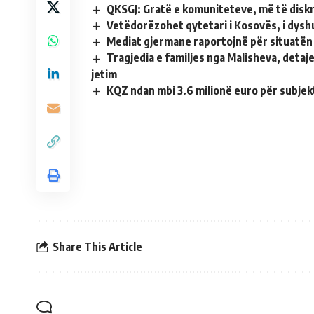
QKSGJ: Gratë e komuniteteve, më të disk
Vetëdorëzohet qytetari i Kosovës, i dysh
Mediat gjermane raportojnë për situatën n
Tragjedia e familjes nga Malisheva, detaje 
jetim
KQZ ndan mbi 3.6 milionë euro për subjekt
Share This Article