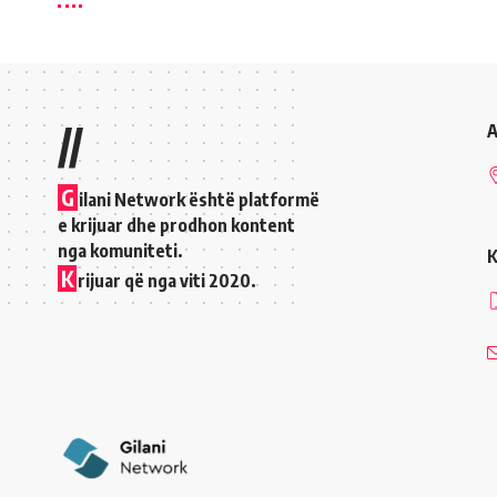
//
A
G
ilani Network është platformë
e krijuar dhe prodhon kontent
nga komuniteti.
K
K
rijuar që nga viti 2020.