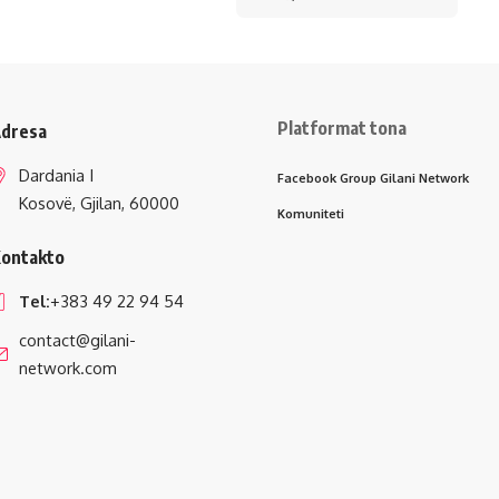
Platformat tona
dresa
Dardania I
Facebook Group Gilani Network
Kosovë, Gjilan, 60000
Komuniteti
ontakto
Tel:
+383 49 22 94 54
contact@gilani-
network.com