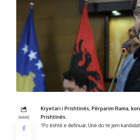
Kryetari i Prishtinës, Përparim Rama, kon
Prishtinës.
SHARE
“Po është e definuar. Unë do të jem kandidat