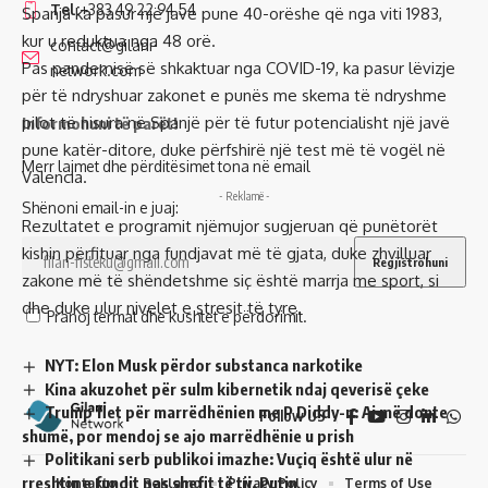
Tel:
+383 49 22 94 54
Spanja ka pasur një javë pune 40-orëshe që nga viti 1983,
kur u reduktua nga 48 orë.
contact@gilani-
Pas pandemisë së shkaktuar nga COVID-19, ka pasur lëvizje
network.com
për të ndryshuar zakonet e punës me skema të ndryshme
pilot të nisura në Spanjë për të futur potencialisht një javë
Informohuni të parët!
pune katër-ditore, duke përfshirë një test më të vogël në
Merr lajmet dhe përditësimet tona në email
Valencia.
- Reklamë -
Shënoni email-in e juaj:
Rezultatet e programit njëmujor sugjeruan që punëtorët
kishin përfituar nga fundjavat më të gjata, duke zhvilluar
zakone më të shëndetshme siç është marrja me sport, si
dhe duke ulur nivelet e stresit të tyre.
Pranoj termat dhe kushtet e përdorimit.
​NYT: Elon Musk përdor substanca narkotike
Kina akuzohet për sulm kibernetik ndaj qeverisë çeke
Trump flet për marrëdhënien me P Diddy-n: Ai më donte
Follow US
shumë, por mendoj se ajo marrëdhënie u prish
Politikani serb publikoi imazhe: Vuçiq është ulur në
rreshtin e fundit pas shefit të tij, Putin
Kontakto
Reklamo
Privacy Policy
Terms of Use