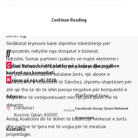
sektorë të tjerë, do të prekte kryesisht shitjen me pakicë,
prodhimin, mikpritjen dhe ndërtimin, shtoi Díaz.
Qeveria e kryeministrit Pedro Sánchez nuk ka një shumicë të
Continue Reading
qartë në parlament, ku projektligji duhet të miratohet që të
bëhet ligj.
Sindikatat kryesore kanë shprehur mbështetje për
propozimin, ndryshe nga shoqatat e biznesit.
//
Ndrzshe, Sumar, partneri i pakicës së majtë ekstreme i
G
ilani Network është platformë e krijuar dhe prodhon
Partisë Socialiste të Sánchez, propozoi projektligjin.
kontent nga komuniteti.
Por partia nacionaliste katalane Junts, një aleate e
K
rijuar që nga viti 2020.
rastësishme e koalicionit të Sánchez, shprehu shqetësim për
atë që tha se do të ishin pasoja negative për kompanitë e
Platformat tona
Adresa
vogla dhe të vetëpunësuarit nën një javë pune më të
shkurtër.
Dardania I
Facebook Group Gilani Network
- Reklamë -
Kosovë, Gjilan, 60000
Komuniteti
Andaj, koalicioni do të duhet të balancojë kërkesat e Junts
dhe partive të tjera më të vogla për të miratuar
Kontakto
projektligjin.