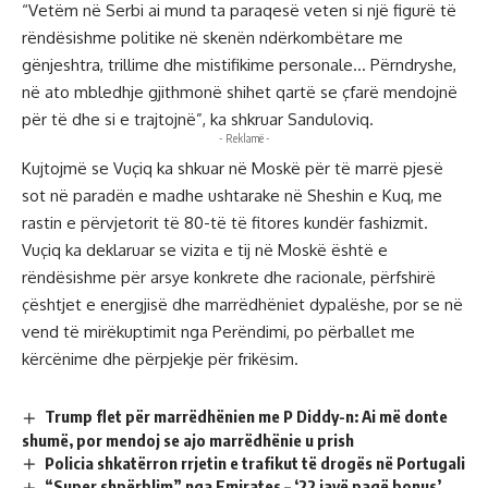
“Vetëm në Serbi ai mund ta paraqesë veten si një figurë të
rëndësishme politike në skenën ndërkombëtare me
gënjeshtra, trillime dhe mistifikime personale… Përndryshe,
në ato mbledhje gjithmonë shihet qartë se çfarë mendojnë
për të dhe si e trajtojnë”, ka shkruar Sanduloviq.
- Reklamë -
Kujtojmë se Vuçiq ka shkuar në Moskë për të marrë pjesë
sot në paradën e madhe ushtarake në Sheshin e Kuq, me
rastin e përvjetorit të 80-të të fitores kundër fashizmit.
Vuçiq ka deklaruar se vizita e tij në Moskë është e
rëndësishme për arsye konkrete dhe racionale, përfshirë
çështjet e energjisë dhe marrëdhëniet dypalëshe, por se në
vend të mirëkuptimit nga Perëndimi, po përballet me
kërcënime dhe përpjekje për frikësim.
Trump flet për marrëdhënien me P Diddy-n: Ai më donte
shumë, por mendoj se ajo marrëdhënie u prish
Policia shkatërron rrjetin e trafikut të drogës në Portugali
“Super shpërblim” nga Emirates – ‘22 javë pagë bonus’