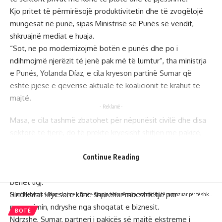
Kjo pritet të përmirësojë produktivitetin dhe të zvogëlojë
mungesat në punë, sipas Ministrisë së Punës së vendit,
shkruajnë mediat e huaja.
“Sot, ne po modernizojmë botën e punës dhe po i
ndihmojmë njerëzit të jenë pak më të lumtur”, tha ministrja
e Punës, Yolanda Díaz, e cila kryeson partinë Sumar që
është pjesë e qeverisë aktuale të koalicionit të krahut të
majtë.
- Reklamë -
Masa, e cila tashmë zbatohet për nëpunësit civilë dhe disa
sektorë të tjerë, do të prekte kryesisht shitjen me pakicë,
prodhimin, mikpritjen dhe ndërtimin, shtoi Díaz.
Qeveria e kryeministrit Pedro Sánchez nuk ka një shumicë të
Continue Reading
qartë në parlament, ku projektligji duhet të miratohet që të
bëhet ligj.
Sindikatat kryesore kanë shprehur mbështetje për
Gilani Network
>
Blog
>
Lajme
>
Botë
>
Spanja ‘ecën përpara’ me një ligj të propozuar për të shkurtuar orët zyrtare të punës
propozimin, ndryshe nga shoqatat e biznesit.
BOTË
Ndrzshe, Sumar, partneri i pakicës së majtë ekstreme i