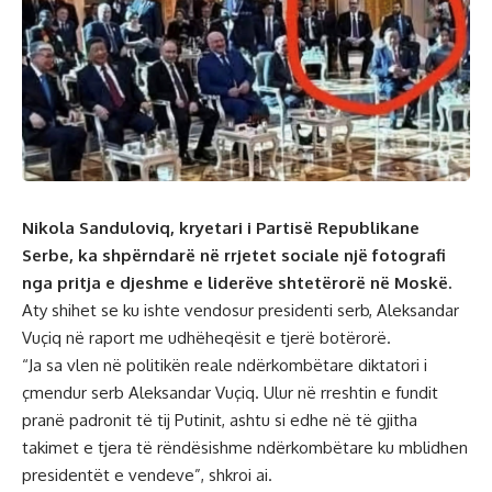
Nikola Sanduloviq, kryetari i Partisë Republikane
Serbe, ka shpërndarë në rrjetet sociale një fotografi
nga pritja e djeshme e liderëve shtetërorë në Moskë.
Aty shihet se ku ishte vendosur presidenti serb, Aleksandar
Vuçiq në raport me udhëheqësit e tjerë botërorë.
“Ja sa vlen në politikën reale ndërkombëtare diktatori i
çmendur serb Aleksandar Vuçiq. Ulur në rreshtin e fundit
pranë padronit të tij Putinit, ashtu si edhe në të gjitha
takimet e tjera të rëndësishme ndërkombëtare ku mblidhen
presidentët e vendeve”, shkroi ai.