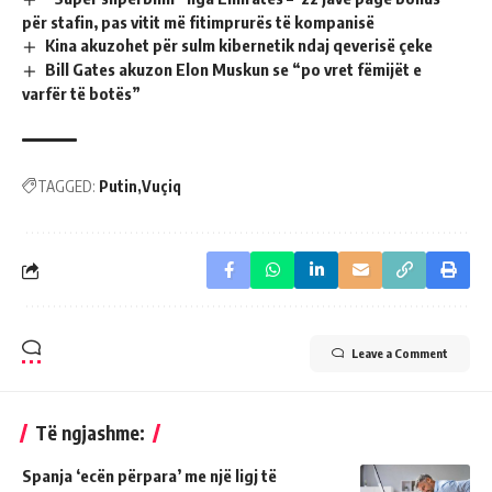
për stafin, pas vitit më fitimprurës të kompanisë
Kina akuzohet për sulm kibernetik ndaj qeverisë çeke
Bill Gates akuzon Elon Muskun se “po vret fëmijët e
varfër të botës”
TAGGED:
Putin
Vuçiq
Leave a Comment
Të ngjashme:
Spanja ‘ecën përpara’ me një ligj të