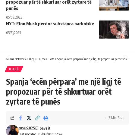
propozuar për të shkurtuar orët zyrtare të
punës
05/09/2025
​NYT: Elon Musk përdor substanca narkotike
05/31/2025
Gilani Network
>
Blog
>
Lajme
>
Botë
>
Spanja ‘ecën përpara’ me një ligj të propozuar për të shkurtuar orët zyrtare të punës
BOTË
Spanja ‘ecën përpara’ me një ligj të
propozuar për të shkurtuar orët
zyrtare të punës
3 Min Read
ensar2025
Last updated: 05/09/2025 12:24