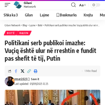
Aa
Shka ka 3
Gilan
Lajme
Bookmarks
Krejta
Mo
Gilani Network
>
Blog
>
Lajme
>
Botë
>
Politikani serb publikoi imazhe: Vuçiq është ulur në rreshtin e fundit pas shefit të tij, Putin
BOTË
RAJON
Politikani serb publikoi imazhe:
Vuçiq është ulur në rreshtin e fundit
pas shefit të tij, Putin
1 Min Read
ensar2025
Last updated: 05/09/2025 12:25