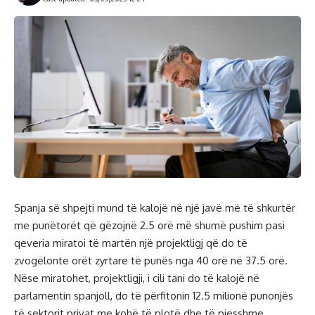
Spanja së shpejti mund të kalojë në një javë më të shkurtër
me punëtorët që gëzojnë 2.5 orë më shumë pushim pasi
qeveria miratoi të martën një projektligj që do të
zvogëlonte orët zyrtare të punës nga 40 orë në 37.5 orë.
Nëse miratohet, projektligji, i cili tani do të kalojë në
parlamentin spanjoll, do të përfitonin 12.5 milionë punonjës
të sektorit privat me kohë të plotë dhe të pjesshme.