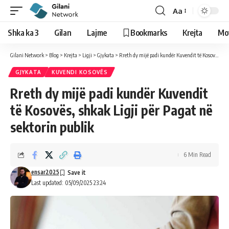
Aa
Shka ka 3
Gilan
Lajme
Bookmarks
Krejta
Mo
Gilani Network
>
Blog
>
Krejta
>
Ligji
>
Gjykata
>
Rreth dy mijë padi kundër Kuvendit të Kosovës, shkak Ligji për Pagat në sektorin publik
GJYKATA
KUVENDI KOSOVËS
Rreth dy mijë padi kundër Kuvendit
të Kosovës, shkak Ligji për Pagat në
sektorin publik
6 Min Read
ensar2025
Last updated: 05/09/2025 23:24