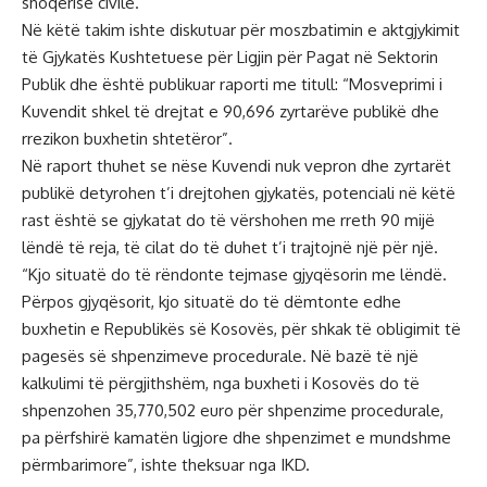
shoqërisë civile.
Në këtë takim ishte diskutuar për moszbatimin e aktgjykimit
të Gjykatës Kushtetuese për Ligjin për Pagat në Sektorin
Publik dhe është publikuar raporti me titull: “Mosveprimi i
Kuvendit shkel të drejtat e 90,696 zyrtarëve publikë dhe
rrezikon buxhetin shtetëror”.
Në raport thuhet se nëse Kuvendi nuk vepron dhe zyrtarët
publikë detyrohen t’i drejtohen gjykatës, potenciali në këtë
rast është se gjykatat do të vërshohen me rreth 90 mijë
lëndë të reja, të cilat do të duhet t’i trajtojnë një për një.
“Kjo situatë do të rëndonte tejmase gjyqësorin me lëndë.
Përpos gjyqësorit, kjo situatë do të dëmtonte edhe
buxhetin e Republikës së Kosovës, për shkak të obligimit të
pagesës së shpenzimeve procedurale. Në bazë të një
kalkulimi të përgjithshëm, nga buxheti i Kosovës do të
shpenzohen 35,770,502 euro për shpenzime procedurale,
pa përfshirë kamatën ligjore dhe shpenzimet e mundshme
përmbarimore”, ishte theksuar nga IKD.