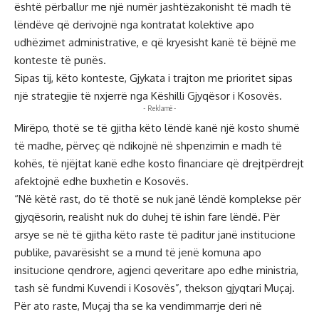
është përballur me një numër jashtëzakonisht të madh të
lëndëve që derivojnë nga kontratat kolektive apo
udhëzimet administrative, e që kryesisht kanë të bëjnë me
konteste të punës.
Sipas tij, këto konteste, Gjykata i trajton me prioritet sipas
një strategjie të nxjerrë nga Këshilli Gjyqësor i Kosovës.
- Reklamë -
Mirëpo, thotë se të gjitha këto lëndë kanë një kosto shumë
të madhe, përveç që ndikojnë në shpenzimin e madh të
kohës, të njëjtat kanë edhe kosto financiare që drejtpërdrejt
afektojnë edhe buxhetin e Kosovës.
“Në këtë rast, do të thotë se nuk janë lëndë komplekse për
gjyqësorin, realisht nuk do duhej të ishin fare lëndë. Për
arsye se në të gjitha këto raste të paditur janë institucione
publike, pavarësisht se a mund të jenë komuna apo
insitucione qendrore, agjenci qeveritare apo edhe ministria,
tash së fundmi Kuvendi i Kosovës”, thekson gjyqtari Muçaj.
Për ato raste, Muçaj tha se ka vendimmarrje deri në