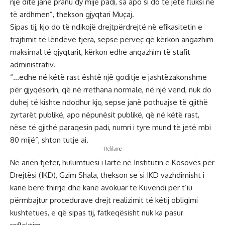
një dite janë pranu dy mijë padi, sa apo si do të jetë fluksi në
të ardhmen”, thekson gjyqtari Muçaj.
Sipas tij, kjo do të ndikojë drejtpërdrejtë në efikasitetin e
trajtimit të lëndëve tjera, sepse përveç që kërkon angazhim
maksimal të gjyqtarit, kërkon edhe angazhim të stafit
administrativ.
“…edhe në këtë rast është një goditje e jashtëzakonshme
për gjyqësorin, që në rrethana normale, në një vend, nuk do
duhej të kishte ndodhur kjo, sepse janë pothuajse të gjithë
zyrtarët publikë, apo nëpunësit publikë, që në këtë rast,
nëse të gjithë paraqesin padi, numri i tyre mund të jetë mbi
80 mijë”, shton tutje ai.
- Reklamë -
Në anën tjetër, hulumtuesi i lartë në Institutin e Kosovës për
Drejtësi (IKD), Gzim Shala, thekson se si IKD vazhdimisht i
kanë bërë thirrje dhe kanë avokuar te Kuvendi për t’iu
përmbajtur procedurave drejt realizimit të këtij obligimi
kushtetues, e që sipas tij, fatkeqësisht nuk ka pasur