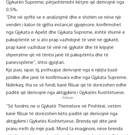
Gjykatën Supreme, përjashtimisht këtyre që derivojnë nga
0.5%.
“Dhe në qoftë se e analizojmë dhe e shohim se nëse një
vendim i kalon të gjitha instancat gjyqësore, konfirmohet
nga Gjykata e Apelit dhe Gjykata Supreme, është shumë e
pakuptimtë se si ato prap vazhdojnë të vinë në gjykatë,
prap kanë vazhduar të vinë në gjykatë dhe të krijojnë
shpenzime që në tërësi janë të pakuptimta dhe të
panevojshme”, shtoi gjyqtari.
Kjo pasi, sipas tij, pothuajse derivojnë nga e njëjta bazë
juridike dhe janë të konfirmuara edhe nga Gjykata Supreme.
Ndërkaq, tha se së fundi, kanë filluar që të dorëzohen edhe
paditë që derivojnë nga aktgjykimi i Gjykatës Kushtetuese.
- Reklamë -
“Së fundmi, ne si Gjykatë Themelore në Prishtinë, vetëm
kanë filluar të dorëzohen këto paditë që derivojnë nga
aktgjykimi i Gjykatës Kushtetuese. Brenda një dite janë
pranu rreth dy mijë padi. Mund ta imagjinoni, nëse brenda