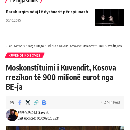
Të ngjashme:
Paraburgim ndaj të dyshuarit për spiunazh
05/10/2025
Gilani Network
>
Blog
>
Krejta
>
Politikë
>
Kuvendi Kosovës
>
Moskonstituimi i Kuvendit, Kosova rrezikon të 900 milionë eurot nga BE-ja
KUVENDI KOSOVËS
Moskonstituimi i Kuvendit, Kosova
rrezikon të 900 milionë eurot nga
BE-ja
2 Min Read
ensar2025
Last updated: 05/09/2025 23:11