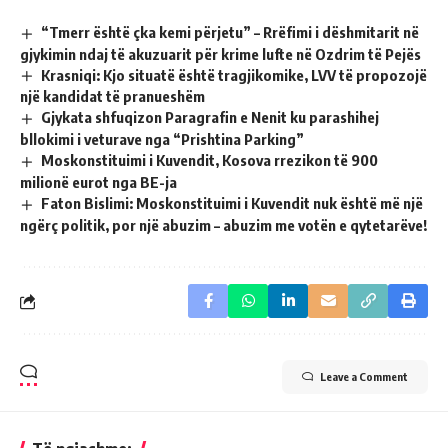
“Tmerr është çka kemi përjetu” – Rrëfimi i dëshmitarit në
gjykimin ndaj të akuzuarit për krime lufte në Ozdrim të Pejës
Krasniqi: Kjo situatë është tragjikomike, LVV të propozojë
një kandidat të pranueshëm
Gjykata shfuqizon Paragrafin e Nenit ku parashihej
bllokimi i veturave nga “Prishtina Parking”
Moskonstituimi i Kuvendit, Kosova rrezikon të 900
milionë eurot nga BE-ja
Faton Bislimi: Moskonstituimi i Kuvendit nuk është më një
ngërç politik, por një abuzim – abuzim me votën e qytetarëve!
Leave a Comment