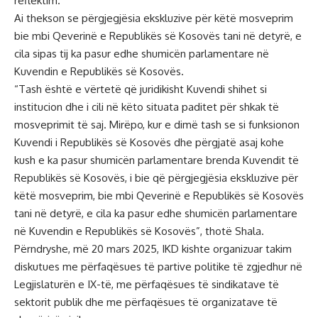
reflektim.
Ai thekson se përgjegjësia ekskluzive për këtë mosveprim
bie mbi Qeverinë e Republikës së Kosovës tani në detyrë, e
cila sipas tij ka pasur edhe shumicën parlamentare në
Kuvendin e Republikës së Kosovës.
“Tash është e vërtetë që juridikisht Kuvendi shihet si
institucion dhe i cili në këto situata paditet për shkak të
mosveprimit të saj. Mirëpo, kur e dimë tash se si funksionon
Kuvendi i Republikës së Kosovës dhe përgjatë asaj kohe
kush e ka pasur shumicën parlamentare brenda Kuvendit të
Republikës së Kosovës, i bie që përgjegjësia ekskluzive për
këtë mosveprim, bie mbi Qeverinë e Republikës së Kosovës
tani në detyrë, e cila ka pasur edhe shumicën parlamentare
në Kuvendin e Republikës së Kosovës”, thotë Shala.
Përndryshe, më 20 mars 2025, IKD kishte organizuar takim
diskutues me përfaqësues të partive politike të zgjedhur në
Legjislaturën e IX-të, me përfaqësues të sindikatave të
sektorit publik dhe me përfaqësues të organizatave të