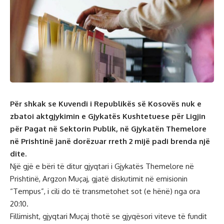
Për shkak se Kuvendi i Republikës së Kosovës nuk e
zbatoi aktgjykimin e Gjykatës Kushtetuese për Ligjin
për Pagat në Sektorin Publik, në Gjykatën Themelore
në Prishtinë janë dorëzuar rreth 2 mijë padi brenda një
dite.
Një gjë e bëri të ditur gjyqtari i Gjykatës Themelore në
Prishtinë, Argzon Muçaj, gjatë diskutimit në emisionin
“Tempus”, i cili do të transmetohet sot (e hënë) nga ora
20:10.
Fillimisht, gjyqtari Muçaj thotë se gjyqësori viteve të fundit