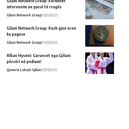
Gilani Network Group: Kërkohet
intervenim ne pjesë të rrugës
Gilani Network Group
05/31/2025
Gilani Network Group: Kush gjen oren
ka pagese
Gilani Network Group
05/31/2025
Alban Hyseni: Garueset nga Gjilani
përsëri në podium!
Qeveria Lokale Gjilan
05/31/2025