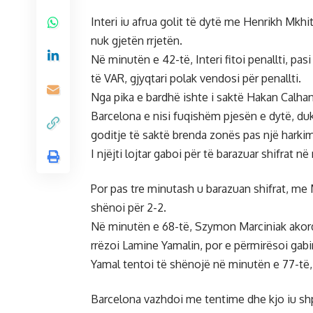
Interi iu afrua golit të dytë me Henrikh Mk
nuk gjetën rrjetën.
Në minutën e 42-të, Interi fitoi penallti, pas
të VAR, gjyqtari polak vendosi për penallti.
Nga pika e bardhë ishte i saktë Hakan Calha
Barcelona e nisi fuqishëm pjesën e dytë, duk
goditje të saktë brenda zonës pas një harkim
I njëjti lojtar gaboi për të barazuar shifrat
Por pas tre minutash u barazuan shifrat, me M
shënoi për 2-2.
Në minutën e 68-të, Szymon Marciniak akord
rrëzoi Lamine Yamalin, por e përmirësoi gabimi
Yamal tentoi të shënojë në minutën e 77-të, 
Barcelona vazhdoi me tentime dhe kjo iu sh