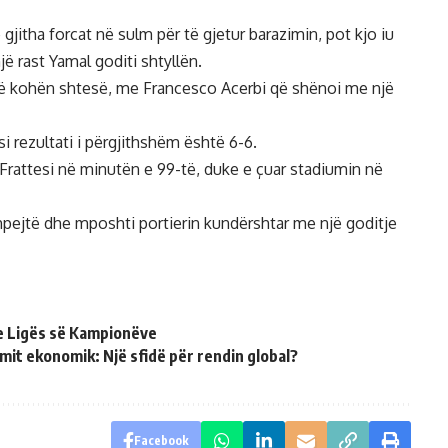
jitha forcat në sulm për të gjetur barazimin, pot kjo iu
jë rast Yamal goditi shtyllën.
jë në kohën shtesë, me Francesco Acerbi që shënoi me një
 rezultati i përgjithshëm është 6-6.
de Frattesi në minutën e 99-të, duke e çuar stadiumin në
 shpejtë dhe mposhti portierin kundërshtar me një goditje
 e Ligës së Kampionëve
mit ekonomik: Një sfidë për rendin global?
Facebook