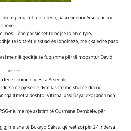
ku do të përballet me Interin, pasi eliminoi Arsenalin me
pionëve.
mos i lënë parisienët të bëjnë lojën e tyre.
lodhje te lojtarët e skuadrës londineze, me çka edhe pasoi
përsi me një goditje të fuqishme për të mposhtur David
- Reklamë -
 lënë shumë hapësira Arsenalit.
 ndërsa në pjesën e dytë kishte më shumë dramë.
or nga 11 metra dështoi Vitinha, pasi Raya lexoi anën nga
r PSG-në, me një asistim të Ousmane Dembele, për
igj me anë të Bukayo Sakas, që realizoi për 2-1, ndërsa