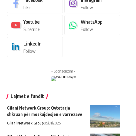
Facebook
Instagram
Like
Follow
Youtube
WhatsApp
Subscribe
Follow
LinkedIn
Follow
- Sponzorizim -
Lajmet e fundit
Gilani Network Group: Qytetarja
shkruan për moskujdesjen e varrezave
Gilani Network Group
05/31/2025