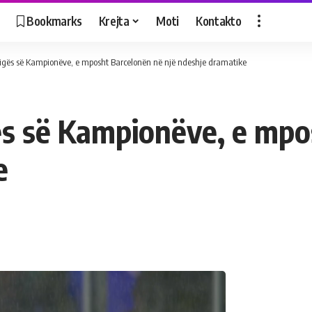
Bookmarks
Krejta
Moti
Kontakto
ë Ligës së Kampionëve, e mposht Barcelonën në një ndeshje dramatike
igës së Kampionëve, e mp
e