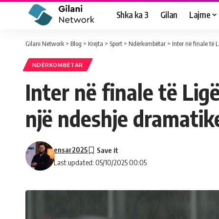
Shka ka 3
Gilan
Lajme
Gilani Network
>
Blog
>
Krejta
>
Sport
>
Ndërkombëtar
>
Inter në finale t
NDËRKOMBËTAR
Inter në finale të L
një ndeshje dramatik
ensar2025
Last updated: 05/10/2025 00:05