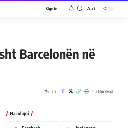
Aa
Sign In
osht Barcelonën në
3 Min Read
Share
Na ndiqni