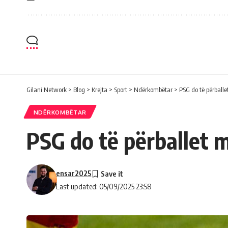
Gilani Network
>
Blog
>
Krejta
>
Sport
>
Ndërkombëtar
>
PSG do të përballe
NDËRKOMBËTAR
PSG do të përballet m
ensar2025
Last updated: 05/09/2025 23:58