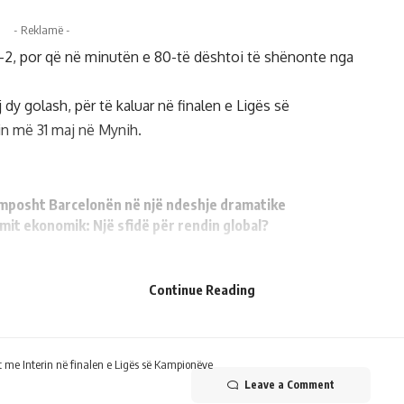
- Reklamë -
2-2, por që në minutën e 80-të dështoi të shënonte nga
 dy golash, për të kaluar në finalen e Ligës së
in më 31 maj në Mynih.
e mposht Barcelonën në një ndeshje dramatike
mit ekonomik: Një sfidë për rendin global?
Continue Reading
Facebook
t me Interin në finalen e Ligës së Kampionëve
Leave a Comment