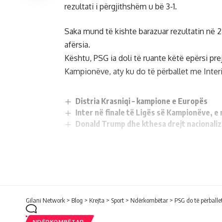
rezultati i përgjithshëm u bë 3-1.
Saka mund të kishte barazuar rezultatin në 
afërsia.
Kështu, PSG ia doli të ruante këtë epërsi prej
Kampionëve, aty ku do të përballet me Inter
Distria Krasniqi – kampione e Europës
Inter në finale të Ligës së Kampionëve, 
Donald Trump dhe kthesa drejt nacionaliz
Share This Article
Gilani Network
>
Blog
>
Krejta
>
Sport
>
Ndërkombëtar
>
PSG do të përballe
NDËRKOMBËTAR