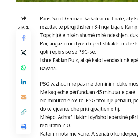
Paris Saint-Germain ka kaluar në finale, aty 
rezultat të përgjithshëm 3-1 nga Liga e Kam
SHARE
Topçinjtë e nisën shumë mirë ndeshjen, duke 
Por, angazhimi i tyre i tepërt shkaktoi edhe 
goli i epërsisë së PSG-së.
Ishte Fabian Ruiz, ai që kaloi vendasit në e
Rayana.
PSG vazhdoi më pas me dominim, duke mos i
Me kaq edhe përfunduan 45 minutat e parë,
Në minutën e 69-të, PSG fitoi një penallti, p
do të gjuante dhe priti gjuajtjen e tij.
Mirëpo, Achraf Hakimi dyfishoi epërsinë pë
rezultatin 2-0.
Katër minuta më vonë, Arsenali u kundërpërgj