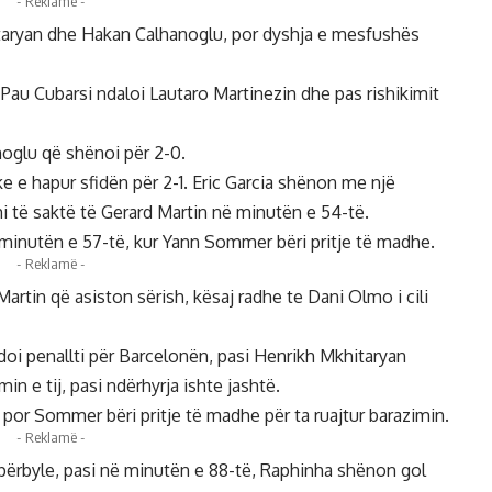
- Reklamë -
hitaryan dhe Hakan Calhanoglu, por dyshja e mesfushës
i Pau Cubarsi ndaloi Lautaro Martinezin dhe pas rishikimit
noglu që shënoi për 2-0.
e e hapur sfidën për 2-1. Eric Garcia shënon me një
i të saktë të Gerard Martin në minutën e 54-të.
 në minutën e 57-të, kur Yann Sommer bëri pritje të madhe.
- Reklamë -
artin që asiston sërish, kësaj radhe te Dani Olmo i cili
oi penallti për Barcelonën, pasi Henrikh Mkhitaryan
n e tij, pasi ndërhyrja ishte jashtë.
por Sommer bëri pritje të madhe për ta ruajtur barazimin.
- Reklamë -
përbyle, pasi në minutën e 88-të, Raphinha shënon gol