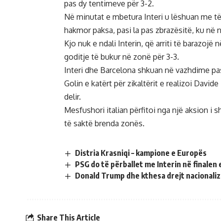
pas dy tentimeve për 3-2.
Në minutat e mbetura Interi u lëshuan me të g
hakmor paksa, pasi la pas zbrazësitë, ku në n
Kjo nuk e ndali Interin, që arriti të barazo
goditje të bukur në zonë për 3-3.
Interi dhe Barcelona shkuan në vazhdime pasi
Golin e katërt për zikaltërit e realizoi Davi
delir.
Mesfushori italian përfitoi nga një aksion i
të saktë brenda zonës.
Distria Krasniqi – kampione e Europës
PSG do të përballet me Interin në finalen
Donald Trump dhe kthesa drejt nacionaliz
Share This Article