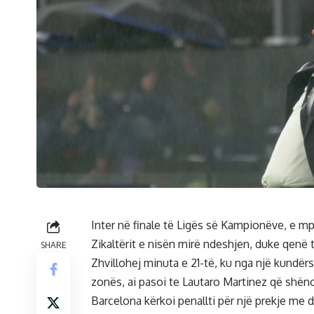
Inter në finale të Ligës së Kampionëve, e m
Zikaltërit e nisën mirë ndeshjen, duke qenë 
SHARE
Zhvillohej minuta e 21-të, ku nga një kundërs
zonës, ai pasoi te Lautaro Martinez që shënoi
Barcelona kërkoi penallti për një prekje me