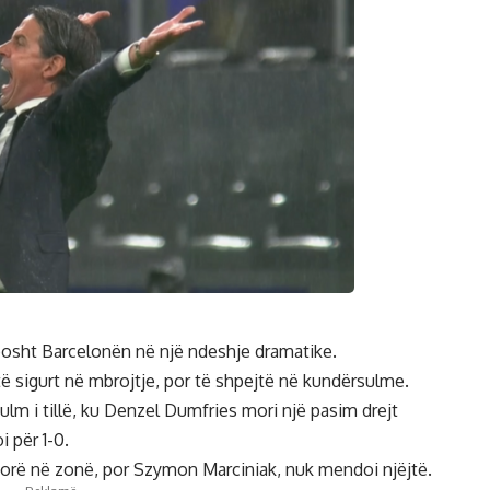
posht Barcelonën në një ndeshje dramatike.
të sigurt në mbrojtje, por të shpejtë në kundërsulme.
ulm i tillë, ku Denzel Dumfries mori një pasim drejt
 për 1-0.
 dorë në zonë, por Szymon Marciniak, nuk mendoi njëjtë.