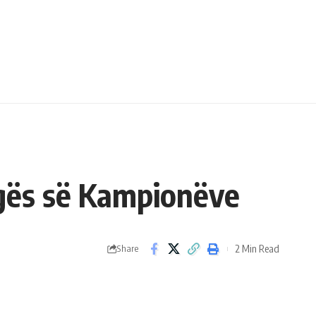
Ligës së Kampionëve
2 Min Read
Share