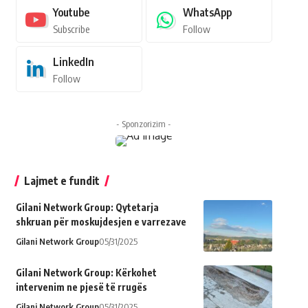
Youtube
WhatsApp
Subscribe
Follow
LinkedIn
Follow
- Sponzorizim -
Lajmet e fundit
Gilani Network Group: Qytetarja
shkruan për moskujdesjen e varrezave
Gilani Network Group
05/31/2025
Gilani Network Group: Kërkohet
intervenim ne pjesë të rrugës
Gilani Network Group
05/31/2025