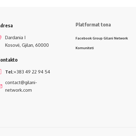
Platformat tona
dresa
Dardania I
Facebook Group Gilani Network
Kosovë, Gjilan, 60000
Komuniteti
ontakto
Tel:
+383 49 22 94 54
contact@gilani-
network.com