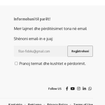
Informohuni të parët!
Merr lajmet dhe përditësimet tona në email
Shënoni email-in e juaj:
Pranoj termat dhe kushtet e përdorimit.
Follow US
Kontakto
Reklamo
Privacy Policy
Terms of Use