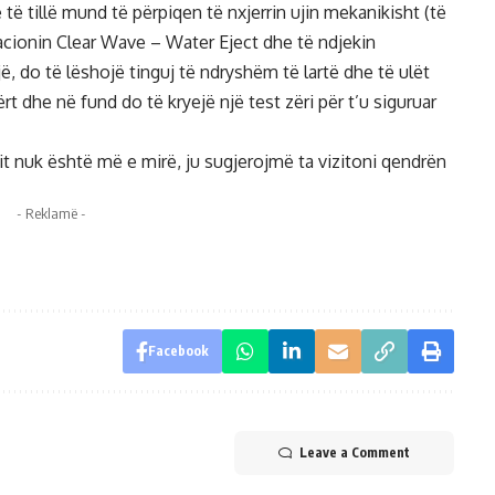
të tillë mund të përpiqen të nxjerrin ujin mekanikisht (të
kacionin
Clear Wave – Water Eject
dhe të ndjekin
jë, do të lëshojë tinguj të ndryshëm të lartë dhe të ulët
ërt dhe në fund do të kryejë një test zëri për t’u siguruar
t nuk është më e mirë, ju sugjerojmë ta vizitoni qendrën
- Reklamë -
Facebook
Leave a Comment