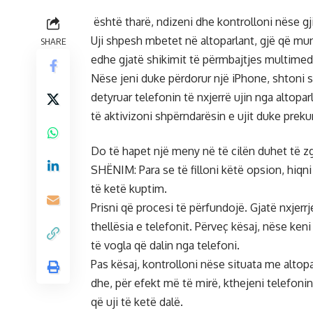
është tharë, ndizeni dhe kontrolloni nëse gj
Uji shpesh mbetet në altoparlant, gjë që mund
SHARE
edhe gjatë shikimit të përmbajtjes multimedial
Nëse jeni duke përdorur një iPhone, shtoni
detyruar telefonin të nxjerrë ujin nga altopa
të aktivizoni shpërndarësin e ujit duke prekur
Do të hapet një meny në të cilën duhet të zgj
SHËNIM: Para se të filloni këtë opsion, hiqni
të ketë kuptim.
Prisni që procesi të përfundojë. Gjatë nxjerrj
thellësia e telefonit. Përveç kësaj, nëse ke
të vogla që dalin nga telefoni.
Pas kësaj, kontrolloni nëse situata me altop
dhe, për efekt më të mirë, kthejeni telefonin
që uji të ketë dalë.