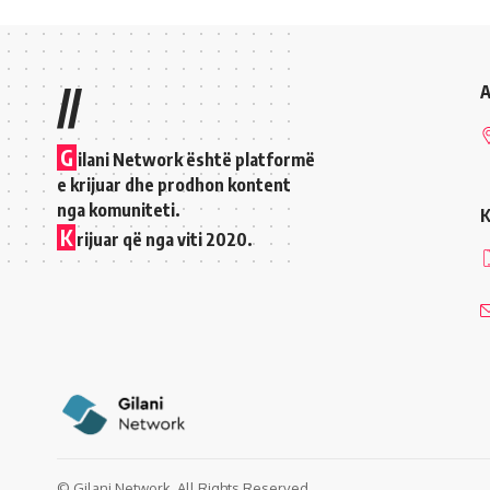
//
A
G
ilani Network është platformë
e krijuar dhe prodhon kontent
nga komuniteti.
K
K
rijuar që nga viti 2020.
© Gilani Network. All Rights Reserved.