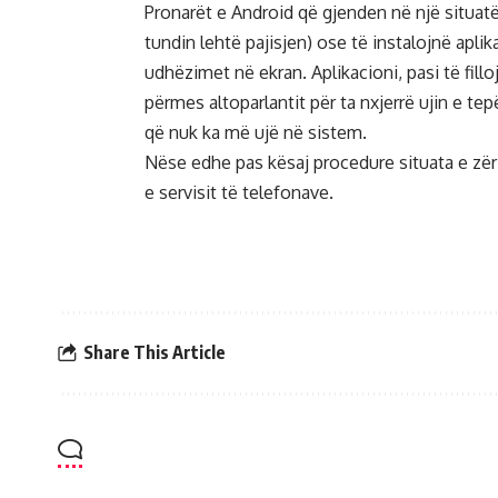
Pronarët e Android që gjenden në një situatë 
tundin lehtë pajisjen) ose të instalojnë apli
udhëzimet në ekran. Aplikacioni, pasi të fillo
përmes altoparlantit për ta nxjerrë ujin e tep
që nuk ka më ujë në sistem.
Nëse edhe pas kësaj procedure situata e zëri
e servisit të telefonave.
Share This Article