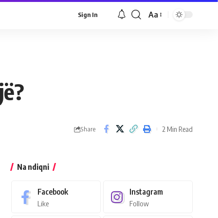
Aa
Sign In
jë?
2 Min Read
Share
Na ndiqni
Facebook
Instagram
Like
Follow