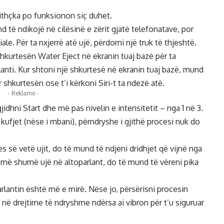
ithçka po funksionon siç duhet.
 të ndikojë në cilësinë e zërit gjatë telefonatave, por
e. Për ta nxjerrë atë ujë, përdorni një truk të thjeshtë.
 shkurtesën
Water Eject
në ekranin tuaj bazë për ta
rlanti. Kur shtoni një shkurtesë në ekranin tuaj bazë, mund
 shkurtesën ose t’i kërkoni Siri-t ta ndezë atë.
- Reklamë -
idhni Start dhe më pas nivelin e intensitetit – nga 1 në 3.
 kufjet (nëse i mbani), përndryshe i gjithë procesi nuk do
es së vetë ujit, do të mund të ndjeni dridhjet që vijnë nga
ni më shumë ujë në altoparlant, do të mund të vëreni pika
arlantin është më e mirë. Nëse jo, përsërisni procesin
 në drejtime të ndryshme ndërsa ai vibron për t’u siguruar