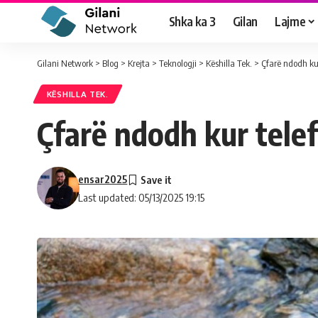
Shka ka 3
Gilan
Lajme
Gilani Network
>
Blog
>
Krejta
>
Teknologji
>
Këshilla Tek.
>
Çfarë ndodh kur
KËSHILLA TEK.
Çfarë ndodh kur telef
ensar2025
Last updated: 05/13/2025 19:15