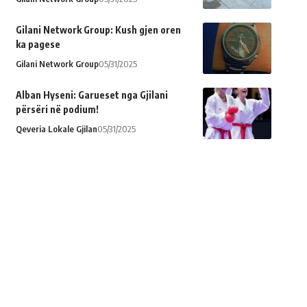
Gilani Network Group: Kush gjen oren
ka pagese
Gilani Network Group
05/31/2025
Alban Hyseni: Garueset nga Gjilani
përsëri në podium!
Qeveria Lokale Gjilan
05/31/2025