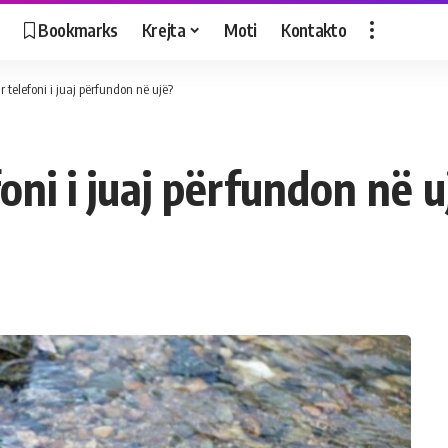
Bookmarks
Krejta
Moti
Kontakto
 telefoni i juaj përfundon në ujë?
oni i juaj përfundon në u