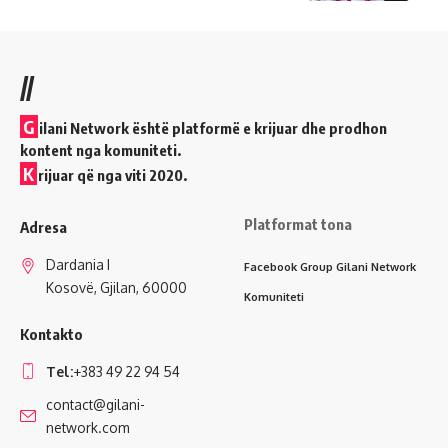
//
G
ilani Network është platformë e krijuar dhe prodhon
kontent nga komuniteti.
K
rijuar që nga viti 2020.
Platformat tona
Adresa
Dardania I
Facebook Group Gilani Network
Kosovë, Gjilan, 60000
Komuniteti
Kontakto
Tel:
+383 49 22 94 54
contact@gilani-
network.com