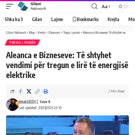
Aa
Shka ka 3
Gilan
Lajme
Bookmarks
Krejta
Mo
Gilani Network
>
Blog
>
Krejta
>
Ekonomi
>
Tregu i punës
>
Aleanca e Bizneseve: Të shtyhet vendimi për tregun e lirë të energjisë elektrike
TREGU I PUNËS
Aleanca e Bizneseve: Të shtyhet
vendimi për tregun e lirë të energjisë
elektrike
2 Min Read
ensar2025
Last updated: 05/13/2025 20:35