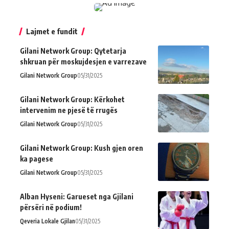
Lajmet e fundit
Gilani Network Group: Qytetarja
shkruan për moskujdesjen e varrezave
Gilani Network Group
05/31/2025
Gilani Network Group: Kërkohet
intervenim ne pjesë të rrugës
Gilani Network Group
05/31/2025
Gilani Network Group: Kush gjen oren
ka pagese
Gilani Network Group
05/31/2025
Alban Hyseni: Garueset nga Gjilani
përsëri në podium!
Qeveria Lokale Gjilan
05/31/2025