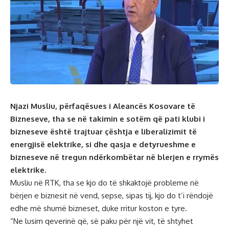
Njazi Musliu, përfaqësues i Aleancës Kosovare të
Bizneseve, tha se në takimin e sotëm që pati klubi i
bizneseve është trajtuar çështja e liberalizimit të
energjisë elektrike, si dhe qasja e detyrueshme e
bizneseve në tregun ndërkombëtar në blerjen e rrymës
elektrike.
Musliu në RTK, tha se kjo do të shkaktojë probleme në
bërjen e biznesit në vend, sepse, sipas tij, kjo do t’i rëndojë
edhe më shumë bizneset, duke rritur koston e tyre.
“Ne lusim qeverinë që, së paku për një vit, të shtyhet