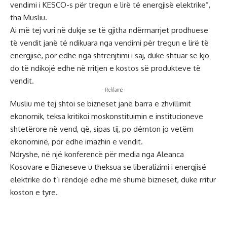
vendimi i KESCO-s për tregun e lirë të energjisë elektrike”,
tha Musliu.
Ai më tej vuri në dukje se të gjitha ndërmarrjet prodhuese
të vendit janë të ndikuara nga vendimi për tregun e lirë të
energjisë, por edhe nga shtrenjtimi i saj, duke shtuar se kjo
do të ndikojë edhe në rritjen e kostos së produkteve të
vendit.
- Reklamë -
Musliu më tej shtoi se bizneset janë barra e zhvillimit
ekonomik, teksa kritikoi moskonstituimin e institucioneve
shtetërore në vend, që, sipas tij, po dëmton jo vetëm
ekonominë, por edhe imazhin e vendit.
Ndryshe, në një konferencë për media nga Aleanca
Kosovare e Bizneseve u theksua se liberalizimi i energjisë
elektrike do t’i rëndojë edhe më shumë bizneset, duke rritur
koston e tyre.