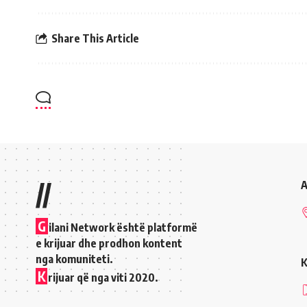
Share This Article
//
A
G
ilani Network është platformë
e krijuar dhe prodhon kontent
nga komuniteti.
K
K
rijuar që nga viti 2020.