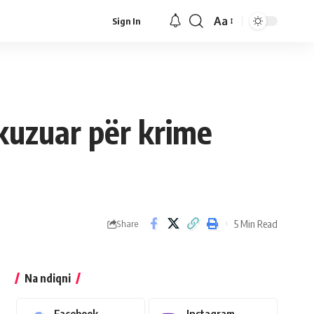
Aa
Sign In
akuzuar për krime
5 Min Read
Share
Na ndiqni