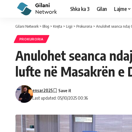
Shka ka 3
Gilan
Lajme
Gilani Network
>
Blog
>
Krejta
>
Ligji
>
Prokuroria
>
Anulohet seanca ndaj G
PROKURORIA
Anulohet seanca ndaj 
lufte në Masakrën e
ensar2025
Last updated: 05/10/2025 00:36