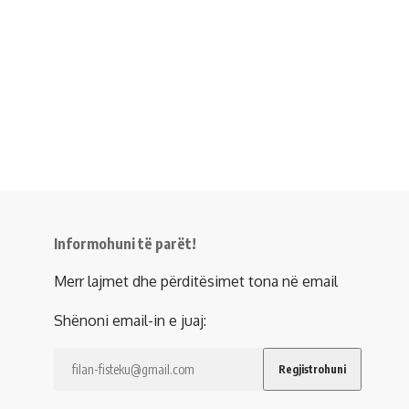
Informohuni të parët!
Merr lajmet dhe përditësimet tona në email
Shënoni email-in e juaj: