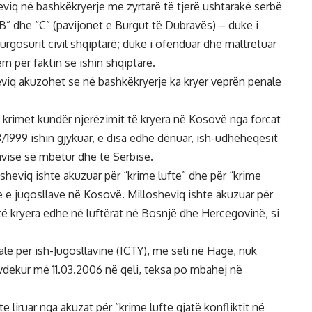
leviq në bashkëkryerje me zyrtarë të tjerë ushtarakë serbë
“B” dhe “C” (pavijonet e Burgut të Dubravës) – duke i
rgosurit civil shqiptarë; duke i ofenduar dhe maltretuar
ëm për faktin se ishin shqiptarë.
eviq akuzohet se në bashkëkryerje ka kryer veprën penale
e krimet kundër njerëzimit të kryera në Kosovë nga forcat
8/1999 ishin gjykuar, e disa edhe dënuar, ish-udhëheqësit
lavisë së mbetur dhe të Serbisë.
osheviq ishte akuzuar për “krime lufte” dhe për “krime
be e jugosllave në Kosovë. Millosheviq ishte akuzuar për
 të kryera edhe në luftërat në Bosnjë dhe Hercegovinë, si
le për ish-Jugosllavinë (ICTY), me seli në Hagë, nuk
 vdekur më 11.03.2006 në qeli, teksa po mbahej në
hte liruar nga akuzat për “krime lufte gjatë konfliktit në