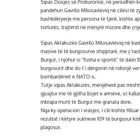
Sipas Dosjes së Prokurorisë, në periudhën k
pandehuri Gavrilo Milosavleviq në cilësi të z
bashkëkryerje me persona të tjerë, kishte apl
torturës, trajtimit në mënyrë mizore dhe çnje
Sipas Aktakuzës Gavrilo Milosavleviq në bash
masive të të burgosurve shqiptarë, me ç’rast 
Burgut, i njohur si “fusha e sportit” të dali
burgosurit dhe do t’i dërgonin në ndonjë vend
bombardimet e NATO-s.
Tutje sipas Aktakuzës, menjëherë pas rreshti
gjuajtur me të gjitha llojet e armëve, si: kal
mbrapa murit të Burgut me granata dore.
Nga ky operacion i vrasjes, i cili kishte fillu
rezultat i këtyre sulmeve 109 të burgosur kis
plagosur.