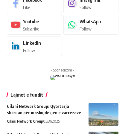
Facebook
Instagram
Like
Follow
Youtube
WhatsApp
Subscribe
Follow
LinkedIn
Follow
- Sponzorizim -
Lajmet e fundit
Gilani Network Group: Qytetarja
shkruan për moskujdesjen e varrezave
Gilani Network Group
05/31/2025