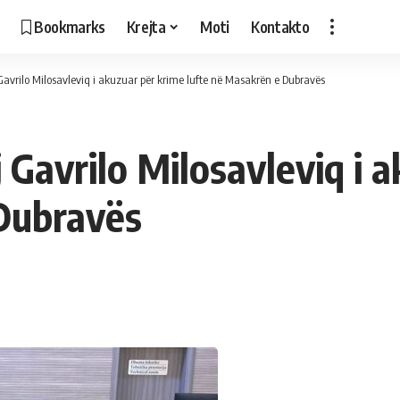
Bookmarks
Krejta
Moti
Kontakto
avrilo Milosavleviq i akuzuar për krime lufte në Masakrën e Dubravës
Gavrilo Milosavleviq i 
 Dubravës