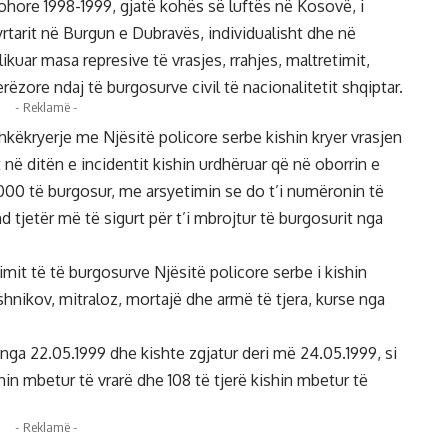
ohore 1998-1999, gjatë kohës së luftës në Kosovë, i
yrtarit në Burgun e Dubravës, individualisht dhe në
ikuar masa represive të vrasjes, rrahjes, maltretimit,
rëzore ndaj të burgosurve civil të nacionalitetit shqiptar.
- Reklamë -
këkryerje me Njësitë policore serbe kishin kryer vrasjen
në ditën e incidentit kishin urdhëruar që në oborrin e
n 1000 të burgosur, me arsyetimin se do t’i numëronin të
 tjetër më të sigurt për t’i mbrojtur të burgosurit nga
mit të të burgosurve Njësitë policore serbe i kishin
lashnikov, mitraloz, mortajë dhe armë të tjera, kurse nga
ar nga 22.05.1999 dhe kishte zgjatur deri më 24.05.1999, si
hin mbetur të vrarë dhe 108 të tjerë kishin mbetur të
- Reklamë -