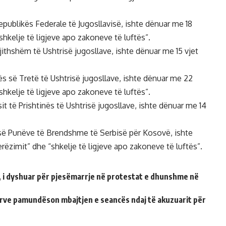
publikës Federale të Jugosllavisë, ishte dënuar me 18
shkelje të ligjeve apo zakoneve të luftës”.
jithshëm të Ushtrisë jugosllave, ishte dënuar me 15 vjet
 së Tretë të Ushtrisë jugosllave, ishte dënuar me 22
shkelje të ligjeve apo zakoneve të luftës”.
it të Prishtinës të Ushtrisë jugosllave, ishte dënuar me 14
isë së Punëve të Brendshme të Serbisë për Kosovë, ishte
rëzimit” dhe “shkelje të ligjeve apo zakoneve të luftës”.
t, i dyshuar për pjesëmarrje në protestat e dhunshme në
urve pamundëson mbajtjen e seancës ndaj të akuzuarit për