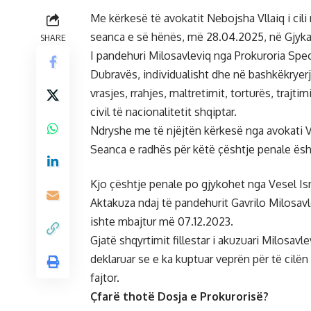
Me kërkesë të avokatit Nebojsha Vllaiq i cil
seanca e së hënës, më 28.04.2025, në Gjykat
SHARE
I pandehuri Milosavleviq nga Prokuroria Spec
Dubravës, individualisht dhe në bashkëkryerj
vrasjes, rrahjes, maltretimit, torturës, traj
civil të nacionalitetit shqiptar.
Ndryshe me të njëjtën kërkesë nga avokati V
Seanca e radhës për këtë çështje penale ës
Kjo çështje penale po gjykohet nga Vesel Ism
Aktakuza ndaj të pandehurit Gavrilo Milosavle
ishte mbajtur më 07.12.2023.
Gjatë shqyrtimit fillestar i akuzuari Milosav
deklaruar se e ka kuptuar veprën për të cilë
fajtor.
Çfarë thotë Dosja e Prokurorisë?