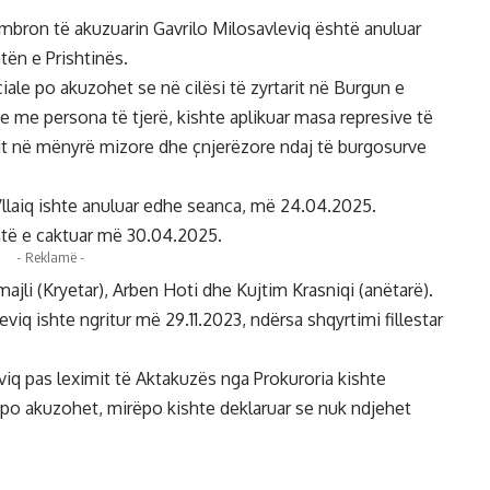
i mbron të akuzuarin Gavrilo Milosavleviq është anuluar
ën e Prishtinës.
iale po akuzohet se në cilësi të zyrtarit në Burgun e
e me persona të tjerë, kishte aplikuar masa represive të
timit në mënyrë mizore dhe çnjerëzore ndaj të burgosurve
llaiq ishte anuluar edhe seanca, më 24.04.2025.
htë e caktuar më 30.04.2025.
- Reklamë -
ajli (Kryetar), Arben Hoti dhe Kujtim Krasniqi (anëtarë).
viq ishte ngritur më 29.11.2023, ndërsa shqyrtimi fillestar
leviq pas leximit të Aktakuzës nga Prokuroria kishte
n po akuzohet, mirëpo kishte deklaruar se nuk ndjehet