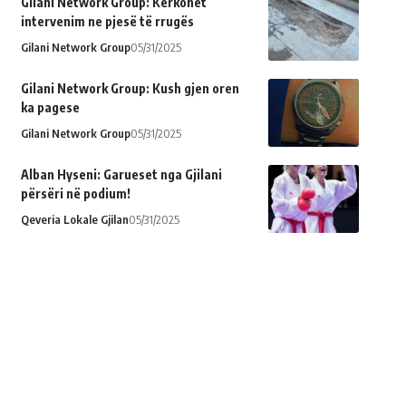
Gilani Network Group: Kërkohet
intervenim ne pjesë të rrugës
Gilani Network Group
05/31/2025
Gilani Network Group: Kush gjen oren
ka pagese
Gilani Network Group
05/31/2025
Alban Hyseni: Garueset nga Gjilani
përsëri në podium!
Qeveria Lokale Gjilan
05/31/2025