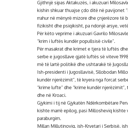
Gjithnjë sipas Aktakuzës, i akuzuari Milosav
kishin shkuar thuajse çdo ditë në pavijonet 
rrahur në mënyrë mizore dhe çnjerëzore të bu
fizikisht dhe psiqikisht, pa ndonjë arsye, vet
Për këto veprime i akuzuari Gavrilo Milosavl
“krim i luftës kundër popullsisë civile”.
Për masakrat dhe krimet e tjera të luftës dh
serbe e jugosllave gjatë luftës së viteve 199
më të lartë politikë dhe ushtarakë të Jugosl
Ish-presidenti i Jugosllavisë, Sllobodan Mill
kundër njerëzimit”, të kryera nga forcat ser
“krime lufte” dhe “krime kundër njerëzimit”,
dhe në Kroaci.
Gjykimi i tij në Gjykatën Ndërkombëtare Pena
kishte marrë epilog, pasi Millosheviq kishte
paraburgim.
Millan Millutinoviq, ish-Kryetari i Serbisë, is