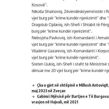
Kosovë”.
Nikolla Shainoviq, Zëvendëskryeministër i Re
vjet burg për “krime kundër njerëzimit” dhe “
Dragolub Ojdaniq, ish-Shefi i Shtabit të Përg
burg për “krime kundër njerëzimit”.
Nebojsha Pavkoviq, ish-Komandanti i Armatës
vjet burg për “krime kundër njerëzimit” dhe “
Vlladimir Llazareviq, ish-Komandanti i Korpus
vjet burg për “krime kundër njerëzimit”.
Sreten Llukiq, ish-Shefi i stafit të Ministr
dënuar me 20 vjet burg për “krime kundër nje
Çka u gjet në shtëpinë e Millosh Antoviqi
maj 2023 në Zveçan
Gabimi i Njësisë për Bartjen e Të Burgos
vrasjen në Hajvali, më 2021