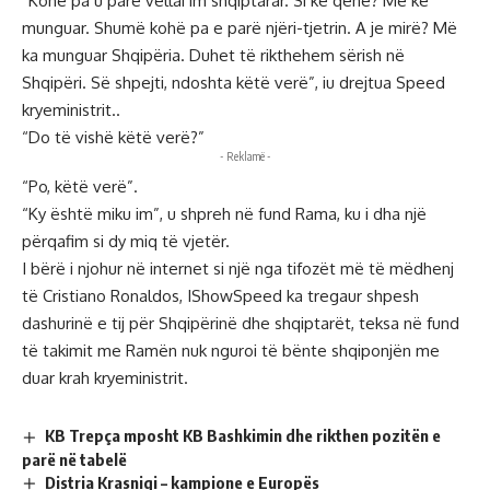
“Kohë pa u parë vëllai im shqiptarar. Si ke qenë? Më ke
munguar. Shumë kohë pa e parë njëri-tjetrin. A je mirë? Më
ka munguar Shqipëria. Duhet të rikthehem sërish në
Shqipëri. Së shpejti, ndoshta këtë verë”, iu drejtua Speed
kryeministrit..
“Do të vishë këtë verë?”
- Reklamë -
“Po, këtë verë”.
“Ky është miku im”, u shpreh në fund Rama, ku i dha një
përqafim si dy miq të vjetër.
I bërë i njohur në internet si një nga tifozët më të mëdhenj
të Cristiano Ronaldos, IShowSpeed ka tregaur shpesh
dashurinë e tij për Shqipërinë dhe shqiptarët, teksa në fund
të takimit me Ramën nuk nguroi të bënte shqiponjën me
duar krah kryeministrit.
KB Trepça mposht KB Bashkimin dhe rikthen pozitën e
parë në tabelë
Distria Krasniqi – kampione e Europës