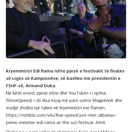
Kryeministri Edi Rama ishte pjesë e festivalit të finales
së Ligës së Kampionëve, së bashku me presidentin e
FSHF-së, Armand Duka.
Në këtë event, pjesë ishte dhe YouTuber-i i njohur,
IShowSpeed, i cili disa muaj më parë vizitoi Shqipërinë dhe
madje zhvilloi një takim në kryeministri me Ramën.
https://rumble.com/v6u3har-speed-just-met-albanias-
prime-minister-edi-rama-at-the-ucl-festival-.html