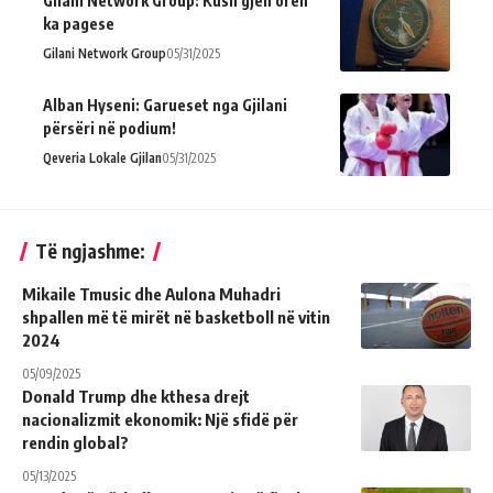
Gilani Network Group: Kush gjen oren
ka pagese
Gilani Network Group
05/31/2025
Alban Hyseni: Garueset nga Gjilani
përsëri në podium!
Qeveria Lokale Gjilan
05/31/2025
Të ngjashme:
Mikaile Tmusic dhe Aulona Muhadri
shpallen më të mirët në basketboll në vitin
2024
05/09/2025
Donald Trump dhe kthesa drejt
nacionalizmit ekonomik: Një sfidë për
rendin global?
05/13/2025