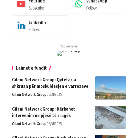
Youtube
WhatsApp
Subscribe
Follow
LinkedIn
Follow
- Sponzorizim -
Lajmet e fundit
Gilani Network Group: Qytetarja
shkruan për moskujdesjen e varrezave
Gilani Network Group
05/31/2025
Gilani Network Group: Kërkohet
intervenim ne pjesë të rrugës
Gilani Network Group
05/31/2025