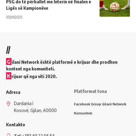
PSG do të përballet me Interin në finalen e
Ligës së Kampionëve
05/09/2025
//
G
ilani Network është platformë e krijuar dhe prodhon
kontent nga komuniteti.
K
rijuar që nga viti 2020.
Platformat tona
Adresa
Dardania I
Facebook Group Gilani Network
Kosovë, Gjilan, 60000
Komuniteti
Kontakto
Tel:
+383 49 22 94 54