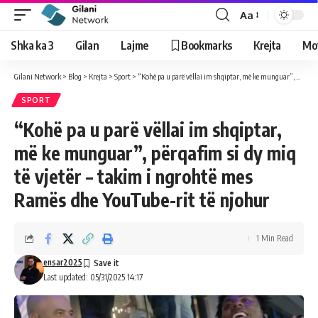
Aa
Shka ka 3
Gilan
Lajme
Bookmarks
Krejta
Mo
Gilani Network
>
Blog
>
Krejta
>
Sport
>
“Kohë pa u parë vëllai im shqiptar, më ke munguar”, përqafim si dy miq të vjetër – takim i ngrohtë mes Ramës dhe YouTube-rit të njohur
SPORT
“Kohë pa u parë vëllai im shqiptar,
më ke munguar”, përqafim si dy miq
të vjetër – takim i ngrohtë mes
Ramës dhe YouTube-rit të njohur
1 Min Read
ensar2025
Last updated: 05/31/2025 14:17