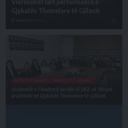
Vlerësohet lart përformanca e
Gjykatës Themelore të Gjilanit
ensar2025
05/11/2025
GJYKATA E GJILANIT
UNIVERSITETI GJILANIT
Studentët e Fakultetit Juridik të UKZ-së fillojnë
praktikën në Gjykatën Themelore të Gjilanit