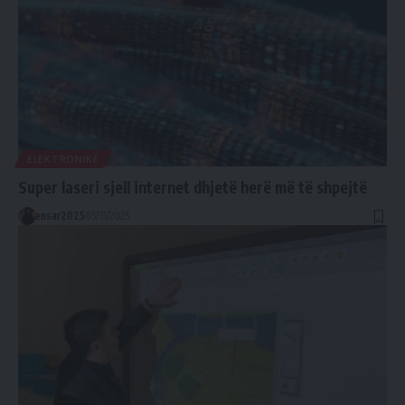
ELEKTRONIKË
Super laseri sjell internet dhjetë herë më të shpejtë
ensar2025
05/31/2025