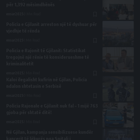
për 1,392 mësimdhënës
ensar2025
0 Min Read
Policia e Gjilanit arreston një të dyshuar për
vjedhje të rënda
ensar2025
1 Min Read
Policia e Rajonit të Gjilanit: Statistikat
tregojnë një rënie të konsiderueshme të
kriminalitetit
ensar2025
2 Min Read
Kaloi ilegalisht kufirin në Gjilan, Policia
ndalon shtetasin e Serbisë
ensar2025
0 Min Read
Policia Rajonale e Gjilanit nuk fal – 1 mijë 763
gjoba për shtatë ditë!
ensar2025
2 Min Read
Në Gjilan, kampanja sensibilizuese kundër
kancerit të lëkurës nga Spitali i