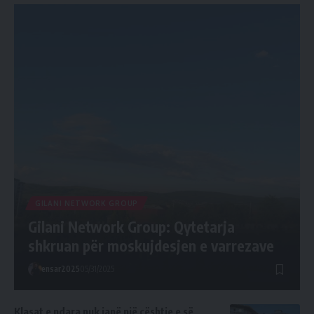
GILANI NETWORK GROUP
Gilani Network Group: Qytetarja
shkruan për moskujdesjen e varrezave
ensar2025
05/31/2025
Klasat e ndara nuk janë një çështje e së