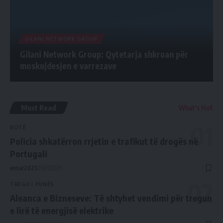
GILANI NETWORK GROUP
Gilani Network Group: Qytetarja shkruan për
moskujdesjen e varrezave
Must Read
What's Hot
BOTË
Policia shkatërron rrjetin e trafikut të drogës në
Portugali
ensar2025
05/31/2025
TREGU I PUNËS
Aleanca e Bizneseve: Të shtyhet vendimi për tregun
e lirë të energjisë elektrike