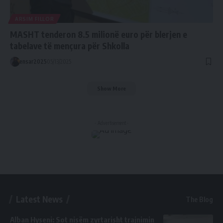
ARSIM FILLOR
MASHT tenderon 8.5 milionë euro për blerjen e
tabelave të mençura për Shkolla
ensar2025
05/13/2025
Show More
- Advertisement -
Latest News
The Blog
Alban Hyseni: Sot nisëm zyrtarisht trajnimin