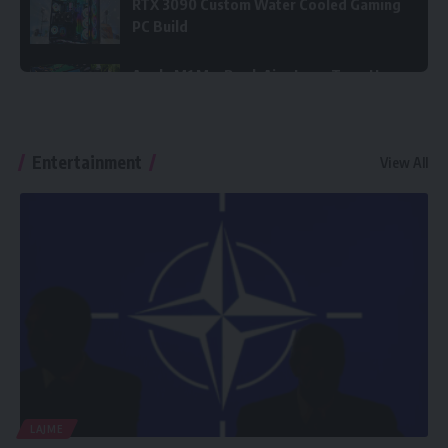
RTX 3090 Custom Water Cooled Gaming
PC Build
Apple M1 MacBook Air - Long Term User
Review
DON’T DO IT!!! M1 MacBook Pro Vs the
Entertainment
View All
Macbook Air!
LAJME