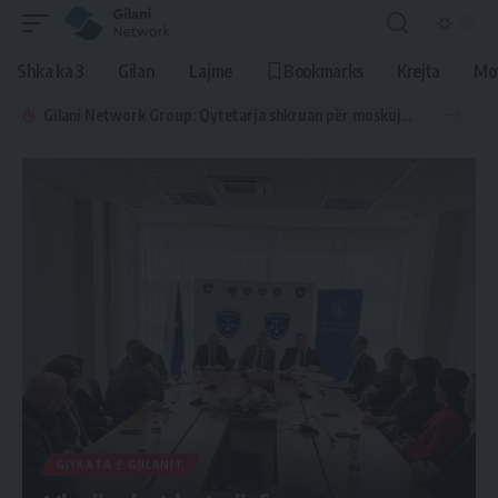
Shka ka 3
Gilan
Lajme
Bookmarks
Krejta
Mo
Gilani Network Group: Qytetarja shkruan për moskujdesjen e varrezave
GJYKATA E GJILANIT