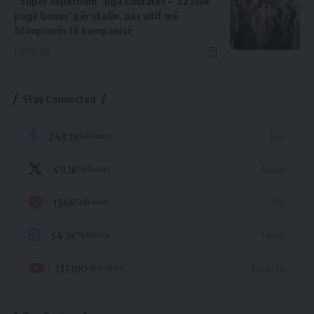
“Super shpërblim” nga Emirates – ‘22 javë
pagë bonus’ për stafin, pas vitit më
fitimprurës të kompanisë
05/09/2025
Stay Connected
248.1K
Like
Followers
69.1K
Follow
Followers
134K
Pin
Followers
54.3K
Follow
Followers
137.8K
Subscribe
Subscribers