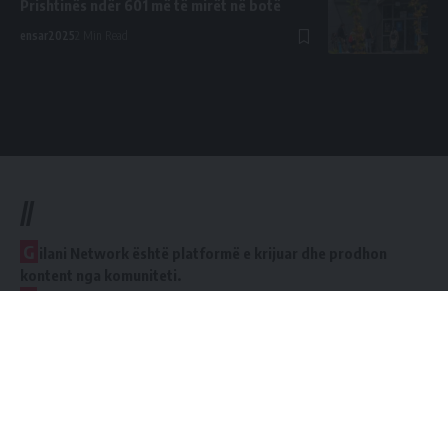
Prishtinës ndër 601 më të mirët në botë
ensar2025
2 Min Read
//
G
ilani Network është platformë e krijuar dhe prodhon
kontent nga komuniteti.
K
rijuar që nga viti 2020.
Platformat tona
Adresa
Dardania I
Facebook Group Gilani Network
Kosovë, Gjilan, 60000
Komuniteti