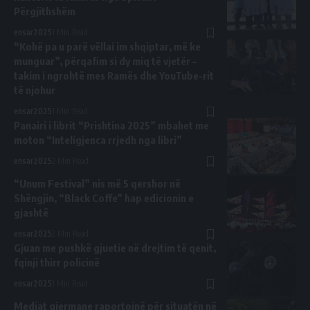
Përgjithshëm
ensar2025
1 Min Read
“Kohë pa u parë vëllai im shqiptar, më ke
munguar”, përqafim si dy miq të vjetër –
takim i ngrohtë mes Ramës dhe YouTube-rit
të njohur
ensar2025
1 Min Read
Panairi i librit “Prishtina 2025” mbahet me
moton “Inteligjenca rrjedh nga libri”
ensar2025
2 Min Read
“Unum Festival” nis më 5 qershor në
Shëngjin, “Black Coffe” hap edicionin e
gjashtë
ensar2025
2 Min Read
Gjuan me pushkë gjuetie në drejtim të qenit,
fqinji thirr policinë
ensar2025
1 Min Read
Mediat gjermane raportojnë për situatën në