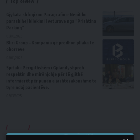
Top Review
Gjykata shfuqizon Paragrafin e Nenit ku
parashihej bllokimi i veturave nga “Prishtina
Parking”
05/10/2025
Bliri Group – Kompania që prodhon pllaka te
oborreve
05/01/2025
Spitali i Përgjithshëm i Gjilanit, shpreh
respektin dhe mirënjohje për të gjithë
infermierët për punën e jashtëzakonshme të
tyre ndaj pacientëve.
05/13/2025
Videos
Subcrible Youtube Chanel