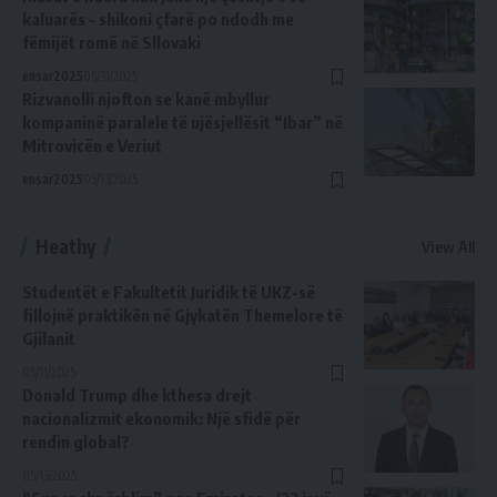
kaluarës – shikoni çfarë po ndodh me
fëmijët romë në Sllovaki
ensar2025
05/31/2025
Rizvanolli njofton se kanë mbyllur
kompaninë paralele të ujësjellësit “Ibar” në
Mitrovicën e Veriut
ensar2025
05/13/2025
Heathy
View All
Studentët e Fakultetit Juridik të UKZ-së
fillojnë praktikën në Gjykatën Themelore të
Gjilanit
05/11/2025
Donald Trump dhe kthesa drejt
nacionalizmit ekonomik: Një sfidë për
rendin global?
05/13/2025