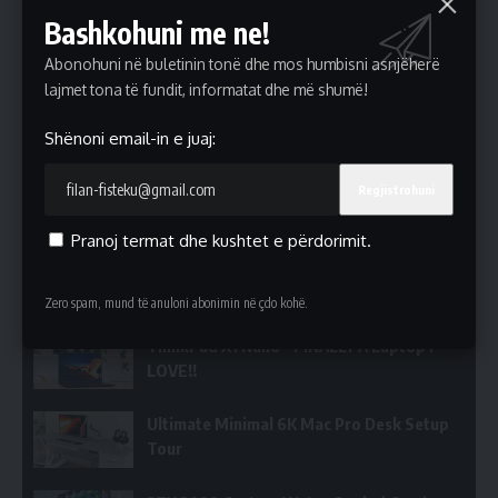
Bashkohuni me ne!
Abonohuni në buletinin tonë dhe mos humbisni asnjëherë
lajmet tona të fundit, informatat dhe më shumë!
Shënoni email-in e juaj:
Pranoj termat dhe kushtet e përdorimit.
Now Playing
1
/5
ThinkPad X1 Nano - FINALLY A Laptop I LOVE!!
Zero spam, mund të anuloni abonimin në çdo kohë.
ThinkPad X1 Nano - FINALLY A Laptop I
LOVE!!
Ultimate Minimal 6K Mac Pro Desk Setup
Tour