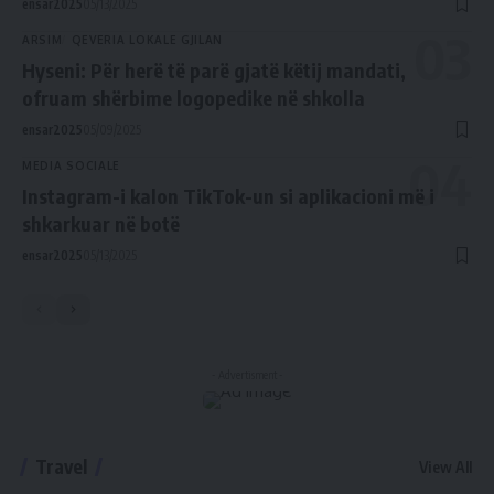
ensar2025
05/13/2025
ARSIM
QEVERIA LOKALE GJILAN
Hyseni: Për herë të parë gjatë këtij mandati,
ofruam shërbime logopedike në shkolla
ensar2025
05/09/2025
MEDIA SOCIALE
Instagram-i kalon TikTok-un si aplikacioni më i
shkarkuar në botë
ensar2025
05/13/2025
- Advertisment -
Travel
View All