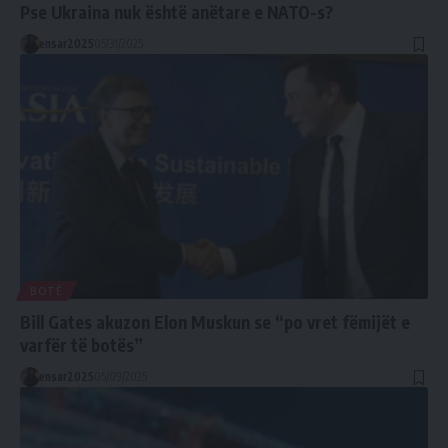
Pse Ukraina nuk është anëtare e NATO-s?
ensar2025
05/31/2025
BOTË
Bill Gates akuzon Elon Muskun se “po vret fëmijët e
varfër të botës”
ensar2025
05/09/2025