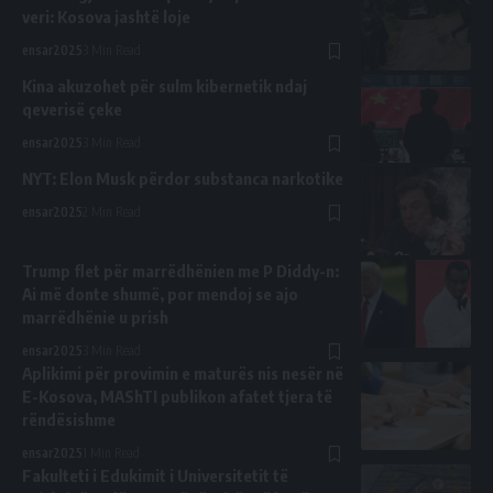
veri: Kosova jashtë loje
ensar2025
3 Min Read
Kina akuzohet për sulm kibernetik ndaj
qeverisë çeke
ensar2025
3 Min Read
​NYT: Elon Musk përdor substanca narkotike
ensar2025
2 Min Read
Trump flet për marrëdhënien me P Diddy-n:
Ai më donte shumë, por mendoj se ajo
marrëdhënie u prish
ensar2025
3 Min Read
Aplikimi për provimin e maturës nis nesër në
E-Kosova, MAShTI publikon afatet tjera të
rëndësishme
ensar2025
1 Min Read
Fakulteti i Edukimit i Universitetit të